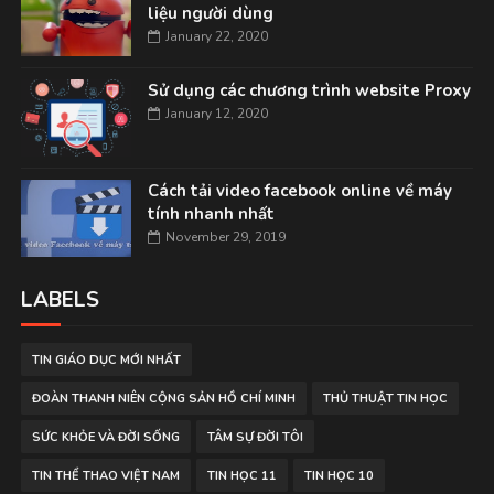
liệu người dùng
January 22, 2020
Sử dụng các chương trình website Proxy
January 12, 2020
Cách tải video facebook online về máy
tính nhanh nhất
November 29, 2019
LABELS
TIN GIÁO DỤC MỚI NHẤT
ĐOÀN THANH NIÊN CỘNG SẢN HỒ CHÍ MINH
THỦ THUẬT TIN HỌC
SỨC KHỎE VÀ ĐỜI SỐNG
TÂM SỰ ĐỜI TÔI
TIN THỂ THAO VIỆT NAM
TIN HỌC 11
TIN HỌC 10