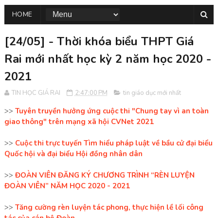
HOME
[24/05] - Thời khóa biểu THPT Giá
Rai mới nhất học kỳ 2 năm học 2020 -
2021
TIN HỌC GIÁ RAI
2:47:00 PM
tin giáo dục mới nhất
>>
Tuyên truyền hưởng ứng cuộc thi "Chung tay vì an toàn
giao thông" trên mạng xã hội CVNet 2021
>>
Cuộc thi trực tuyến Tìm hiểu pháp luật về bầu cử đại biểu
Quốc hội và đại biểu Hội đồng nhân dân
>>
ĐOÀN VIÊN ĐĂNG KÝ CHƯƠNG TRÌNH “RÈN LUYỆN
ĐOÀN VIÊN” NĂM HỌC 2020 - 2021
>>
Tăng cường rèn luyện tác phong, thực hiện lề lối công