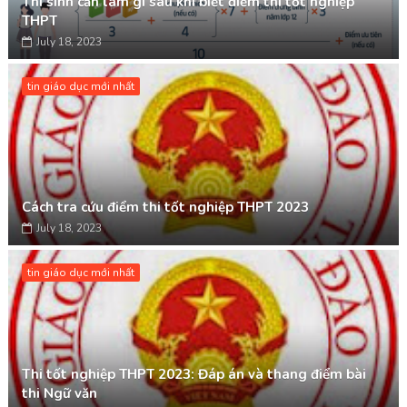
Thí sinh cần làm gì sau khi biết điểm thi tốt nghiệp
THPT
July 18, 2023
tin giáo dục mới nhất
Cách tra cứu điểm thi tốt nghiệp THPT 2023
July 18, 2023
tin giáo dục mới nhất
Thi tốt nghiệp THPT 2023: Đáp án và thang điểm bài
thi Ngữ văn