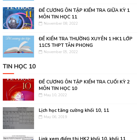
ĐỀ CƯƠNG ÔN TẬP KIỂM TRA GIỮA KỲ 1
MÔN TIN HỌC 11
November 08, 2022
ĐỀ KIỂM TRA THƯỜNG XUYÊN 1 HK1 LỚP
11C5 THPT TÂN PHONG
November 05, 2022
TIN HỌC 10
ĐỀ CƯƠNG ÔN TẬP KIỂM TRA CUỐI KỲ 2
MÔN TIN HỌC 10
May 10, 2022
Lịch học tăng cường khối 10, 11
May 06, 2019
Link xem điểm thi HK2 khối 10, khối 11