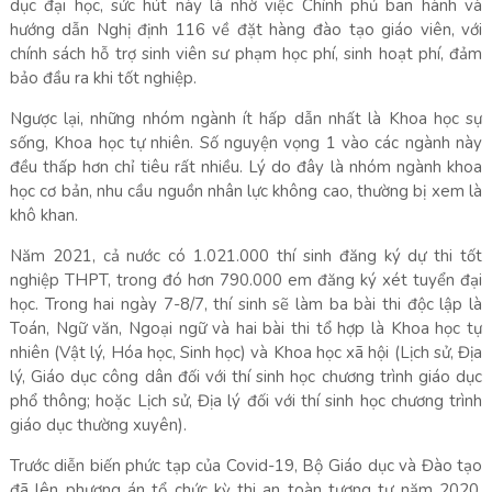
dục đại học, sức hút này là nhờ việc Chính phủ ban hành và
hướng dẫn Nghị định 116 về đặt hàng đào tạo giáo viên, với
chính sách hỗ trợ sinh viên sư phạm học phí, sinh hoạt phí, đảm
bảo đầu ra khi tốt nghiệp.
Ngược lại, những nhóm ngành ít hấp dẫn nhất là Khoa học sự
sống, Khoa học tự nhiên. Số nguyện vọng 1 vào các ngành này
đều thấp hơn chỉ tiêu rất nhiều. Lý do đây là nhóm ngành khoa
học cơ bản, nhu cầu nguồn nhân lực không cao, thường bị xem là
khô khan.
Năm 2021, cả nước có 1.021.000 thí sinh đăng ký dự thi tốt
nghiệp THPT, trong đó hơn 790.000 em đăng ký xét tuyển đại
học. Trong hai ngày 7-8/7, thí sinh sẽ làm ba bài thi độc lập là
Toán, Ngữ văn, Ngoại ngữ và hai bài thi tổ hợp là Khoa học tự
nhiên (Vật lý, Hóa học, Sinh học) và Khoa học xã hội (Lịch sử, Địa
lý, Giáo dục công dân đối với thí sinh học chương trình giáo dục
phổ thông; hoặc Lịch sử, Địa lý đối với thí sinh học chương trình
giáo dục thường xuyên).
Trước diễn biến phức tạp của Covid-19, Bộ Giáo dục và Đào tạo
đã lên phương án tổ chức kỳ thi an toàn tương tự năm 2020.