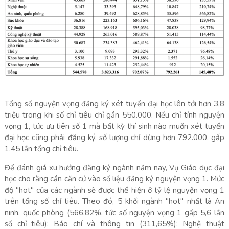
Tổng số nguyện vọng đăng ký xét tuyển đại học lên tới hơn 3,8
triệu trong khi số chỉ tiêu chỉ gần 550.000. Nếu chỉ tính nguyện
vọng 1, tức ưu tiên số 1 mà bất kỳ thí sinh nào muốn xét tuyển
đại học cũng phải đăng ký, số lượng chỉ dừng hơn 792.000, gấp
1,45 lần tổng chỉ tiêu.
Để đánh giá xu hướng đăng ký ngành năm nay, Vụ Giáo dục đại
học cho rằng cần căn cứ vào số liệu đăng ký nguyện vọng 1. Mức
độ "hot" của các ngành sẽ được thể hiện ở tỷ lệ nguyện vọng 1
trên tổng số chỉ tiêu. Theo đó, 5 khối ngành "hot" nhất là An
ninh, quốc phòng (566,82%, tức số nguyện vọng 1 gấp 5,6 lần
số chỉ tiêu); Báo chí và thông tin (311,65%); Nghệ thuật