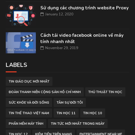
Sử dụng các chương trình website Proxy
January 12, 2020
Cách tải video facebook online về máy
tính nhanh nhất
November 29, 2019
LABELS
TIN GIÁO DỤC MỚI NHẤT
ĐOÀN THANH NIÊN CỘNG SẢN HỒ CHÍ MINH
THỦ THUẬT TIN HỌC
SỨC KHỎE VÀ ĐỜI SỐNG
TÂM SỰ ĐỜI TÔI
TIN THỂ THAO VIỆT NAM
TIN HỌC 11
TIN HỌC 10
PHẦN MỀM MÁY TÍNH
TIN TỨC MỚI NHẤT TRONG NGÀY
TIN HỌC 12
KIẾM TIỀN TRÊN MẠNG
ENTERTAINMENT NEAR ME