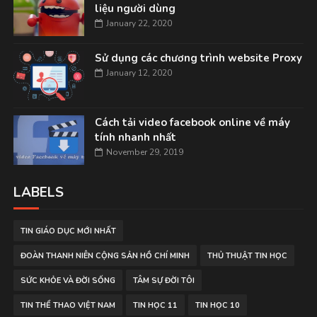
liệu người dùng
January 22, 2020
Sử dụng các chương trình website Proxy
January 12, 2020
Cách tải video facebook online về máy
tính nhanh nhất
November 29, 2019
LABELS
TIN GIÁO DỤC MỚI NHẤT
ĐOÀN THANH NIÊN CỘNG SẢN HỒ CHÍ MINH
THỦ THUẬT TIN HỌC
SỨC KHỎE VÀ ĐỜI SỐNG
TÂM SỰ ĐỜI TÔI
TIN THỂ THAO VIỆT NAM
TIN HỌC 11
TIN HỌC 10