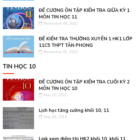
ĐỀ CƯƠNG ÔN TẬP KIỂM TRA GIỮA KỲ 1
MÔN TIN HỌC 11
November 08, 2022
ĐỀ KIỂM TRA THƯỜNG XUYÊN 1 HK1 LỚP
11C5 THPT TÂN PHONG
November 05, 2022
TIN HỌC 10
ĐỀ CƯƠNG ÔN TẬP KIỂM TRA CUỐI KỲ 2
MÔN TIN HỌC 10
May 10, 2022
Lịch học tăng cường khối 10, 11
May 06, 2019
Link xem điểm thi HK2 khối 10, khối 11