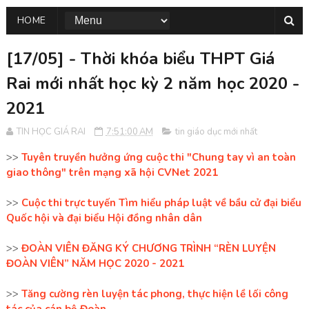
HOME
[17/05] - Thời khóa biểu THPT Giá
Rai mới nhất học kỳ 2 năm học 2020 -
2021
TIN HỌC GIÁ RAI
7:51:00 AM
tin giáo dục mới nhất
>>
Tuyên truyền hưởng ứng cuộc thi "Chung tay vì an toàn
giao thông" trên mạng xã hội CVNet 2021
>>
Cuộc thi trực tuyến Tìm hiểu pháp luật về bầu cử đại biểu
Quốc hội và đại biểu Hội đồng nhân dân
>>
ĐOÀN VIÊN ĐĂNG KÝ CHƯƠNG TRÌNH “RÈN LUYỆN
ĐOÀN VIÊN” NĂM HỌC 2020 - 2021
>>
Tăng cường rèn luyện tác phong, thực hiện lề lối công