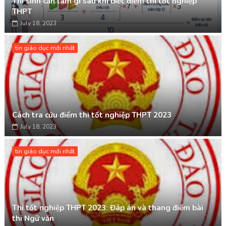
Thí sinh cần làm gì sau khi biết điểm thi tốt nghiệp
THPT
July 18, 2023
tin giáo dục mới nhất
Cách tra cứu điểm thi tốt nghiệp THPT 2023
July 18, 2023
tin giáo dục mới nhất
Thi tốt nghiệp THPT 2023: Đáp án và thang điểm bài
thi Ngữ văn