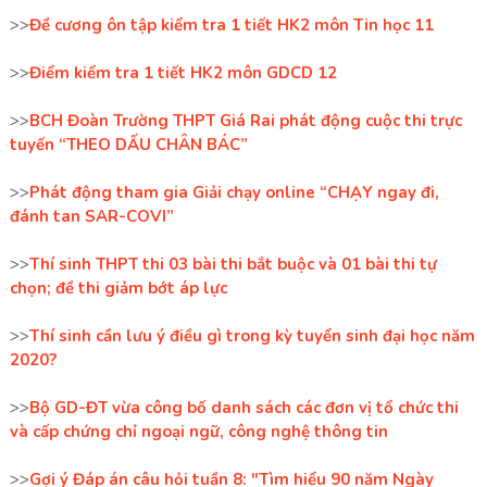
>>
Đề cương ôn tập kiểm tra 1 tiết HK2 môn Tin học 11
>>
Điểm kiểm tra 1 tiết HK2 môn GDCD 12
>>
BCH Đoàn Trường THPT Giá Rai phát động cuộc thi trực
tuyến “THEO DẤU CHÂN BÁC”
>>
Phát động tham gia Giải chạy online “CHẠY ngay đi,
đánh tan SAR-COVI”
>>
Thí sinh THPT thi 03 bài thi bắt buộc và 01 bài thi tự
chọn; đề thi giảm bớt áp lực
>>
Thí sinh cần lưu ý điều gì trong kỳ tuyển sinh đại học năm
2020?
>>
Bộ GD-ĐT vừa công bố danh sách các đơn vị tổ chức thi
và cấp chứng chỉ ngoại ngữ, công nghệ thông tin
>>
Gợi ý Đáp án câu hỏi tuần 8: "Tìm hiểu 90 năm Ngày