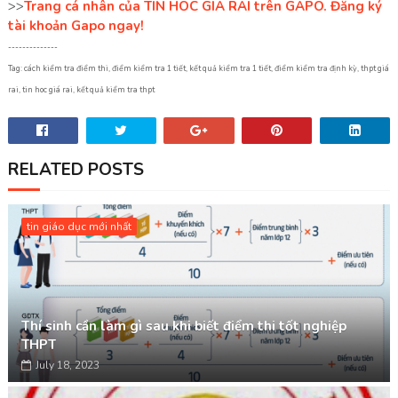
>>
Trang cá nhân của TIN HOC GIA RAI trên GAPO. Đăng ký
tài khoản Gapo ngay!
--------------
Tag: cách kiểm tra điểm thi, điểm kiểm tra 1 tiết, kết quả kiểm tra 1 tiết, điểm kiểm tra định kỳ, thpt giá
rai, tin hoc giá rai, kết quả kiểm tra thpt
RELATED POSTS
tin giáo dục mới nhất
Thí sinh cần làm gì sau khi biết điểm thi tốt nghiệp
THPT
July 18, 2023