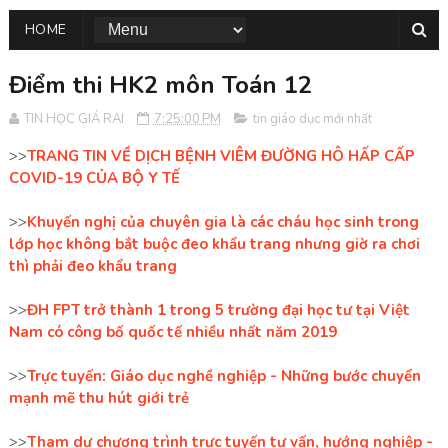
HOME
Điểm thi HK2 môn Toán 12
TIN HỌC GIÁ RAI
7:25:00 PM
tin giáo dục mới nhất
>>
TRANG TIN VỀ DỊCH BỆNH VIÊM ĐƯỜNG HÔ HẤP CẤP
COVID-19 CỦA BỘ Y TẾ
>>
Khuyến nghị của chuyên gia là các cháu học sinh trong
lớp học không bắt buộc đeo khẩu trang nhưng giờ ra chơi
thì phải đeo khẩu trang
>>
ĐH FPT trở thành 1 trong 5 trường đại học tư tại Việt
Nam có công bố quốc tế nhiều nhất năm 2019
>>
Trực tuyến: Giáo dục nghề nghiệp - Những bước chuyển
mạnh mẽ thu hút giới trẻ
>>
Tham dự chương trình trực tuyến tư vấn, hướng nghiệp -