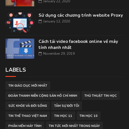
January 22, 2020
Sử dụng các chương trình website Proxy
January 12, 2020
Cách tải video facebook online về máy
tính nhanh nhất
November 29, 2019
LABELS
TIN GIÁO DỤC MỚI NHẤT
ĐOÀN THANH NIÊN CỘNG SẢN HỒ CHÍ MINH
THỦ THUẬT TIN HỌC
SỨC KHỎE VÀ ĐỜI SỐNG
TÂM SỰ ĐỜI TÔI
TIN THỂ THAO VIỆT NAM
TIN HỌC 11
TIN HỌC 10
PHẦN MỀM MÁY TÍNH
TIN TỨC MỚI NHẤT TRONG NGÀY