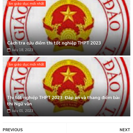
tin giáo dục mới nhất
Cách tra cứu điểm thi tốt nghiệp THPT 2023
July 18, 2023
tin giáo dục mới nhất
Thi tốt nghiệp THPT 2023: Đáp án và thang điểm bài
thi Ngữ văn
July 01, 2023
PREVIOUS
NEXT