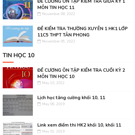
ĐỀ CƯƠNG ÔN TẬP KIỂM TRA GIỮA KỲ 1
MÔN TIN HỌC 11
November 08, 2022
ĐỀ KIỂM TRA THƯỜNG XUYÊN 1 HK1 LỚP
11C5 THPT TÂN PHONG
November 05, 2022
TIN HỌC 10
ĐỀ CƯƠNG ÔN TẬP KIỂM TRA CUỐI KỲ 2
MÔN TIN HỌC 10
May 10, 2022
Lịch học tăng cường khối 10, 11
May 06, 2019
Link xem điểm thi HK2 khối 10, khối 11
May 01, 2019