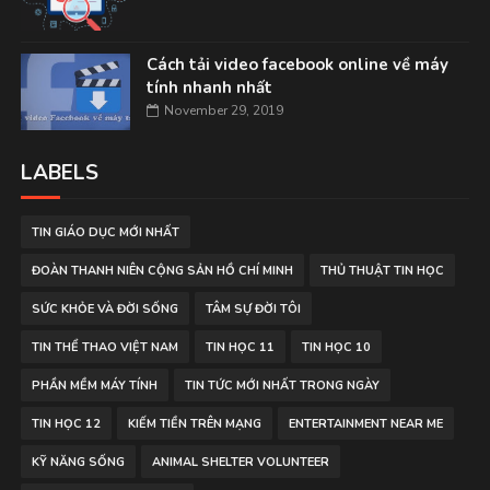
Cách tải video facebook online về máy
tính nhanh nhất
November 29, 2019
LABELS
TIN GIÁO DỤC MỚI NHẤT
ĐOÀN THANH NIÊN CỘNG SẢN HỒ CHÍ MINH
THỦ THUẬT TIN HỌC
SỨC KHỎE VÀ ĐỜI SỐNG
TÂM SỰ ĐỜI TÔI
TIN THỂ THAO VIỆT NAM
TIN HỌC 11
TIN HỌC 10
PHẦN MỀM MÁY TÍNH
TIN TỨC MỚI NHẤT TRONG NGÀY
TIN HỌC 12
KIẾM TIỀN TRÊN MẠNG
ENTERTAINMENT NEAR ME
KỸ NĂNG SỐNG
ANIMAL SHELTER VOLUNTEER