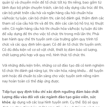
quản lý và chuyên môn để tổ chức tốt kỳ thi riêng, bao gồm từ
lãnh đạo bộ phận chuyên trách, cán bộ xây dựng cấu trúc đề thi,
cán bộ phát triển câu hỏi và ngân hàng câu hỏi chuẩn hóa
và/hoặc tự luận, cán bộ chấm thi, cán bộ đánh giá, thẩm định các
tham số của câu hỏi thi và đề thi, đến các cán bộ hỗ trợ, kỹ thuật
viên; Có ngân hàng câu hỏi thi chuẩn hóa và/hoặc tự luận đủ lớn
để xây dựng đề thi cho việc tổ chức thi trong mỗi lần thi; Phải
ban hành quy chế thi tuyển sinh của trường gồm quy trình tổ
chức và các quy định liên quan; Có đề án tổ chức thi tuyển sinh;
Có đủ điều kiện về cơ sở vật chất, thiết bị đảm bảo số lượng,
chất lượng phù hợp với quy mô, hình thức tổ chức thi.
Với những điều kiện trên, những cơ sở đào tạo đã có kinh nghiệm
tổ chức thi đánh giá năng lực, thi văn hóa, năng khiếu… để tuyển
sinh hoặc đã chuẩn bị sẵn sàng cho việc tuyển sinh riêng năm
nay hoàn toàn có thể đáp ứng được.
Tiếp tục quy định tiêu chí xác định ngưỡng đảm bảo chất
lượng đầu vào đối với các ngành đào tạo giáo viên, sức
khỏe
; áp dụng với các loại hình tuyển sinh. Cụ thể: Bộ sẽ quy