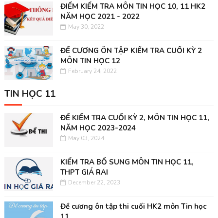
ĐIỂM KIỂM TRA MÔN TIN HỌC 10, 11 HK2
NĂM HỌC 2021 - 2022
May 30, 2022
ĐỀ CƯƠNG ÔN TẬP KIỂM TRA CUỐI KỲ 2
MÔN TIN HỌC 12
February 24, 2022
TIN HỌC 11
ĐỀ KIỂM TRA CUỐI KỲ 2, MÔN TIN HỌC 11,
NĂM HỌC 2023-2024
May 03, 2024
KIỂM TRA BỔ SUNG MÔN TIN HỌC 11,
THPT GIÁ RAI
December 22, 2023
Đề cương ôn tập thi cuối HK2 môn Tin học
11