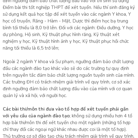
định ngưỡng đảm bảo chất lượng đầu vào với thí sinh sử dụng
Điểm bài thi tốt nghiệp THPT để xét tuyển. Nếu thí sinh đăng ký
sử dụng kết quả học tập để xét tuyển vào các ngành Y khoa, Y
học cổ truyền, Răng - Hàm - Mặt, Dược thì điểm học bạ trung
bình tối thiểu là 8,0 trở lên. Đối với các ngành: Điều dưỡng, Y học
dự phòng, Hộ sinh, Kỹ thuật phục hình răng, Kỹ thuật xét
nghiệm y học, Kỹ thuật hình ảnh y học, Kỹ thuật phục hồi chức
năng tối thiểu là 6,5 trở lên;
Ngoài 2 ngành Y khoa và Sư phạm, ngưỡng đảm bảo chất lượng
đầu các ngành đào tạo khác vào sẽ do các trường tự quy định
trên nguyên tắc đảm bảo chất lượng nguồn tuyển sinh của mình.
Các trường ĐH có trách nhiệm giải trình về quy trình, cơ sở xác
định ngưỡng đảm bảo chất lượng đầu vào của mình với cơ quan
quản lý và xã hội, với người học.
Các bài thi/môn thi đưa vào tổ hợp để xét tuyển phải gắn
với yêu cầu của ngành đào tạo
; không sử dụng nhiều hơn 4 tổ
hợp bài thi/môn thi để xét tuyển cho một ngành (những tổ hợp
chỉ thay đổi các ngoại ngữ khác nhau được coi là một tổ hợp).
Thủ trưởng cơ sở đào tạo chịu trách nhiệm giải trình về quy trình,