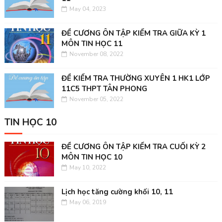
May 04, 2023
ĐỀ CƯƠNG ÔN TẬP KIỂM TRA GIỮA KỲ 1
MÔN TIN HỌC 11
November 08, 2022
ĐỀ KIỂM TRA THƯỜNG XUYÊN 1 HK1 LỚP
11C5 THPT TÂN PHONG
November 05, 2022
TIN HỌC 10
ĐỀ CƯƠNG ÔN TẬP KIỂM TRA CUỐI KỲ 2
MÔN TIN HỌC 10
May 10, 2022
Lịch học tăng cường khối 10, 11
May 06, 2019