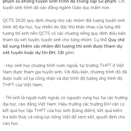
phạm sẽ không tuyển sinh trình độ trung cấp Sư phạm
. Chỉ
tuyển sinh trình độ cao đẳng ngành Giáo dục mầm non.
QCTS 2020 quy định chung cho các nhóm đối tượng tuyển sinh
trình độ đại học, tuy nhiên do đặc thù khác nhau của từng đối
tượng thí sinh nên QCTS có các chương riêng quy định điều kiện
tham dự xét tuyển, tuyển sinh cho từng nhóm. Cụ thể
Quy chế
bổ sung thêm các nhóm đối tượng thí sinh được tham dự
xét tuyển hoặc dự thi ĐH, CĐ
gồm:
- Học sinh học chương trình nước ngoài, tại trường THPT ở Việt
Nam được tham gia tuyển sinh. Với điều kiện, chương trình đó đã
được nước sở tại công nhận và đạt trình độ tương ứng trình độ
THPT của Việt Nam;
- Thí sinh là người nước ngoài, có nguyện vọng học tại các trường
đại học, cao đẳng Việt Nam: Hiệu trưởng các trường ĐH căn cứ
kết quả học tập THPT của học sinh (bảng điểm), kết quả kiểm
tra kiến thức và năng lực tiếng Việt để xem xét, quyết định cho
vào học.