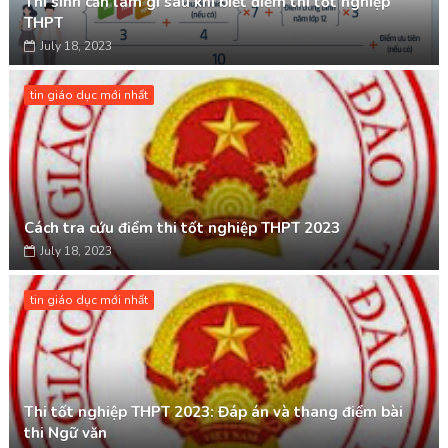
Thí sinh cần làm gì sau khi biết điểm thi tốt nghiệp
THPT
July 18, 2023
tin giáo dục mới nhất
Cách tra cứu điểm thi tốt nghiệp THPT 2023
July 18, 2023
tin giáo dục mới nhất
Thi tốt nghiệp THPT 2023: Đáp án và thang điểm bài
thi Ngữ văn