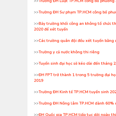
>>
Trường ĐH Luật TP.HCM công bố phương á
>>
Trường ĐH Sư phạm TP.HCM công bố phươ
>>
Bảy trường khối công an không tổ chức th
2020 để xét tuyển
>>
Các trường quân đội đều xét tuyển bằng 
>>
Trường y cả nước không thi riêng
>>
Tuyển sinh đại học sẽ kéo dài đến tháng 
>>
ĐH FPT trở thành 1 trong 5 trường đại họ
2019
>>
Trường ĐH Kinh tế TP.HCM tuyển sinh 202
>>
Trường ĐH Nông lâm TP.HCM dành 60% chỉ
>>
ĐH Quốc gia TP.HCM tiếp tục dời ngày thi