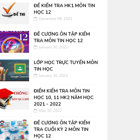
ĐỀ KIỂM TRA HK1 MÔN TIN
HỌC 12
December 08, 2023
ĐỀ CƯƠNG ÔN TẬP KIỂM
TRA MÔN TIN HỌC 12
January 30, 2023
LỚP HỌC TRỰC TUYẾN MÔN
TIN HỌC
January 30, 2023
ĐIỂM KIỂM TRA MÔN TIN
HỌC 10, 11 HK2 NĂM HỌC
2021 - 2022
May 30, 2022
ĐỀ CƯƠNG ÔN TẬP KIỂM
TRA CUỐI KỲ 2 MÔN TIN
HỌC 12