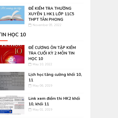
ĐỀ KIỂM TRA THƯỜNG
XUYÊN 1 HK1 LỚP 11C5
THPT TÂN PHONG
November 05, 2022
TIN HỌC 10
ĐỀ CƯƠNG ÔN TẬP KIỂM
TRA CUỐI KỲ 2 MÔN TIN
HỌC 10
May 10, 2022
Lịch học tăng cường khối 10,
11
May 06, 2019
Link xem điểm thi HK2 khối
10, khối 11
May 01, 2019