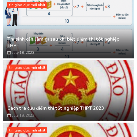
tin giáo dục mới nhất
Thí sinh cần làm gì sau khi biết điểm thi tốt nghiệp
THPT
July 18, 2023
tin giáo dục mới nhất
Cách tra cứu điểm thi tốt nghiệp THPT 2023
July 18, 2023
tin giáo dục mới nhất