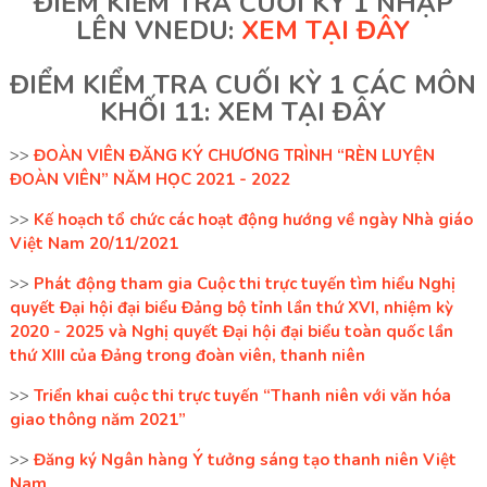
ĐIỂM KIỂM TRA CUỐI KỲ 1 NHẬP
LÊN VNEDU:
XEM
TẠI ĐÂY
ĐIỂM KIỂM TRA CUỐI KỲ 1 CÁC MÔN
KHỐI 11: XEM
TẠI ĐÂY
>>
ĐOÀN VIÊN ĐĂNG KÝ CHƯƠNG TRÌNH “RÈN LUYỆN
ĐOÀN VIÊN” NĂM HỌC 2021 - 2022
>>
Kế hoạch tổ chức các hoạt động hướng về ngày Nhà giáo
Việt Nam 20/11/2021
>>
Phát động tham gia Cuộc thi trực tuyến tìm hiểu Nghị
quyết Đại hội đại biểu Đảng bộ tỉnh lần thứ XVI, nhiệm kỳ
2020 - 2025 và Nghị quyết Đại hội đại biểu toàn quốc lần
thứ XIII của Đảng trong đoàn viên, thanh niên
>>
Triển khai cuộc thi trực tuyến “Thanh niên với văn hóa
giao thông năm 2021”
>>
Đăng ký Ngân hàng Ý tưởng sáng tạo thanh niên Việt
Nam