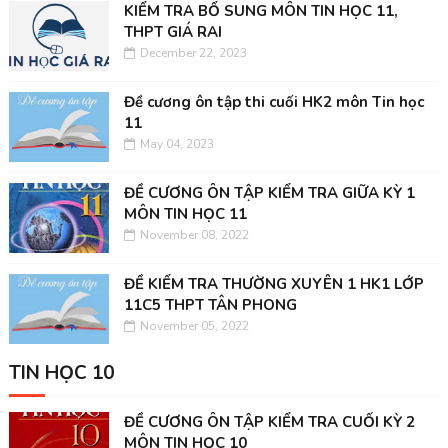
KIỂM TRA BỔ SUNG MÔN TIN HỌC 11,
THPT GIÁ RAI
December 22, 2023
Đề cương ôn tập thi cuối HK2 môn Tin học
11
May 04, 2023
ĐỀ CƯƠNG ÔN TẬP KIỂM TRA GIỮA KỲ 1
MÔN TIN HỌC 11
November 08, 2022
ĐỀ KIỂM TRA THƯỜNG XUYÊN 1 HK1 LỚP
11C5 THPT TÂN PHONG
November 05, 2022
TIN HỌC 10
ĐỀ CƯƠNG ÔN TẬP KIỂM TRA CUỐI KỲ 2
MÔN TIN HỌC 10