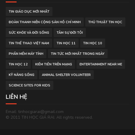
TIN GIÁO DỤC MỚI NHẤT
ĐOÀN THANH NIÊN CỘNG SẢN HỒ CHÍ MINH
THỦ THUẬT TIN HỌC
SỨC KHỎE VÀ ĐỜI SỐNG
TÂM SỰ ĐỜI TÔI
TIN THỂ THAO VIỆT NAM
TIN HỌC 11
TIN HỌC 10
PHẦN MỀM MÁY TÍNH
TIN TỨC MỚI NHẤT TRONG NGÀY
TIN HỌC 12
KIẾM TIỀN TRÊN MẠNG
ENTERTAINMENT NEAR ME
KỸ NĂNG SỐNG
ANIMAL SHELTER VOLUNTEER
SCIENCE SITES FOR KIDS
LIÊN HỆ
Email: tinhocgiarai@gmail.com
© 2011 TIN HỌC GIÁ RAI. All rights reserved.