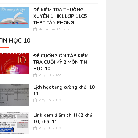
ĐỀ KIỂM TRA THƯỜNG
XUYÊN 1 HK1 LỚP 11C5
THPT TÂN PHONG
November 05, 2022
TIN HỌC 10
ĐỀ CƯƠNG ÔN TẬP KIỂM
TRA CUỐI KỲ 2 MÔN TIN
HỌC 10
May 10, 2022
Lịch học tăng cường khối 10,
11
May 06, 2019
Link xem điểm thi HK2 khối
10, khối 11
May 01, 2019