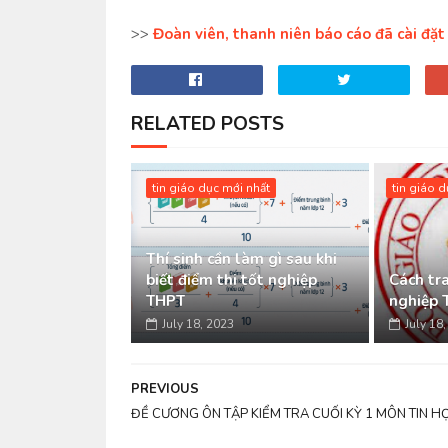
>>
Đoàn viên, thanh niên báo cáo đã cài đặ
RELATED POSTS
tin giáo dục mới nhất
tin giáo 
Thí sinh cần làm gì sau khi
biết điểm thi tốt nghiệp
Cách tra
THPT
nghiệp 
July 18, 2023
July 18
PREVIOUS
ĐỀ CƯƠNG ÔN TẬP KIỂM TRA CUỐI KỲ 1 MÔN TIN H