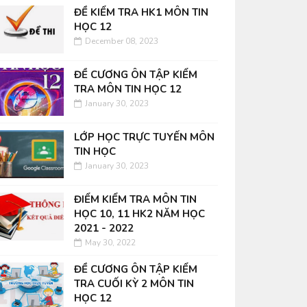
ĐỀ KIỂM TRA HK1 MÔN TIN
HỌC 12
December 08, 2023
ĐỀ CƯƠNG ÔN TẬP KIỂM
TRA MÔN TIN HỌC 12
January 30, 2023
LỚP HỌC TRỰC TUYẾN MÔN
TIN HỌC
January 30, 2023
ĐIỂM KIỂM TRA MÔN TIN
HỌC 10, 11 HK2 NĂM HỌC
2021 - 2022
May 30, 2022
ĐỀ CƯƠNG ÔN TẬP KIỂM
TRA CUỐI KỲ 2 MÔN TIN
HỌC 12