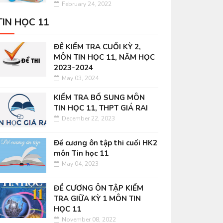
February 24, 2022
TIN HỌC 11
ĐỀ KIỂM TRA CUỐI KỲ 2,
MÔN TIN HỌC 11, NĂM HỌC
2023-2024
May 03, 2024
KIỂM TRA BỔ SUNG MÔN
TIN HỌC 11, THPT GIÁ RAI
December 22, 2023
Đề cương ôn tập thi cuối HK2
môn Tin học 11
May 04, 2023
ĐỀ CƯƠNG ÔN TẬP KIỂM
TRA GIỮA KỲ 1 MÔN TIN
HỌC 11
November 08, 2022