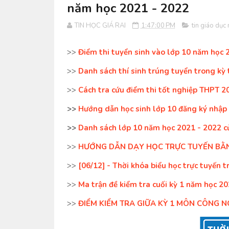
năm học 2021 - 2022
TIN HỌC GIÁ RAI
1:47:00 PM
tin giáo dục
>>
Điểm thi tuyển sinh vào lớp 10 năm học
>>
Danh sách thí sinh trúng tuyển trong kỳ 
>>
Cách tra cứu điểm thi tốt nghiệp THPT 2
>>
Hướng dẫn học sinh lớp 10 đăng ký nhập 
>>
Danh sách lớp 10 năm học 2021 - 2022 c
>>
HƯỚNG DẪN DẠY HỌC TRỰC TUYẾN BẰ
>>
[06/12] - Thời khóa biểu học trực tuyến
>>
Ma trận đề kiểm tra cuối kỳ 1 năm học 2
>>
ĐIỂM KIỂM TRA GIỮA KỲ 1 MÔN CÔNG NG