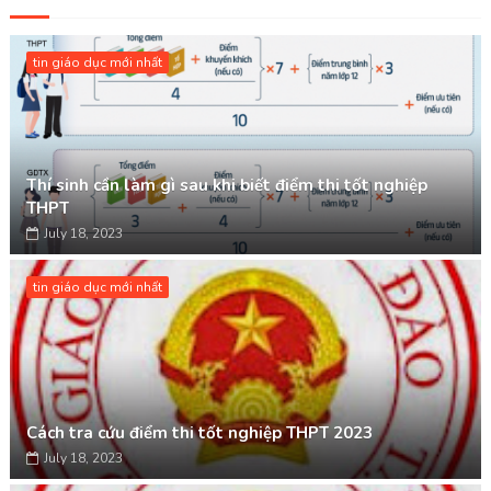
tin giáo dục mới nhất
Thí sinh cần làm gì sau khi biết điểm thi tốt nghiệp
THPT
July 18, 2023
tin giáo dục mới nhất
Cách tra cứu điểm thi tốt nghiệp THPT 2023
July 18, 2023