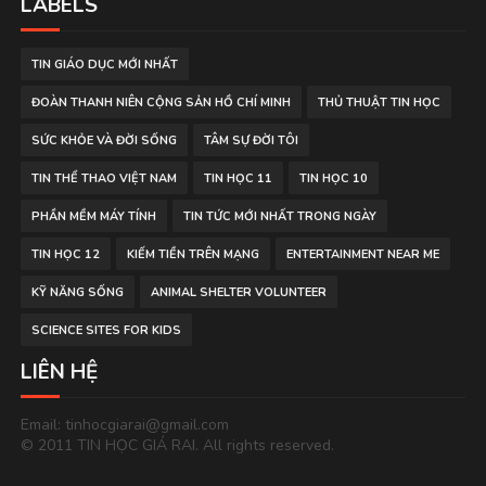
LABELS
TIN GIÁO DỤC MỚI NHẤT
ĐOÀN THANH NIÊN CỘNG SẢN HỒ CHÍ MINH
THỦ THUẬT TIN HỌC
SỨC KHỎE VÀ ĐỜI SỐNG
TÂM SỰ ĐỜI TÔI
TIN THỂ THAO VIỆT NAM
TIN HỌC 11
TIN HỌC 10
PHẦN MỀM MÁY TÍNH
TIN TỨC MỚI NHẤT TRONG NGÀY
TIN HỌC 12
KIẾM TIỀN TRÊN MẠNG
ENTERTAINMENT NEAR ME
KỸ NĂNG SỐNG
ANIMAL SHELTER VOLUNTEER
SCIENCE SITES FOR KIDS
LIÊN HỆ
Email: tinhocgiarai@gmail.com
© 2011 TIN HỌC GIÁ RAI. All rights reserved.