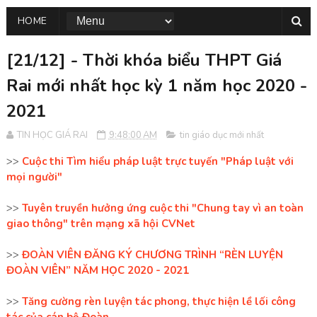
HOME
[21/12] - Thời khóa biểu THPT Giá
Rai mới nhất học kỳ 1 năm học 2020 -
2021
TIN HỌC GIÁ RAI
9:48:00 AM
tin giáo dục mới nhất
>>
Cuộc thi Tìm hiểu pháp luật trực tuyến "Pháp luật với
mọi người"
>>
Tuyên truyền hưởng ứng cuộc thi "Chung tay vì an toàn
giao thông" trên mạng xã hội CVNet
>>
ĐOÀN VIÊN ĐĂNG KÝ CHƯƠNG TRÌNH “RÈN LUYỆN
ĐOÀN VIÊN” NĂM HỌC 2020 - 2021
>>
Tăng cường rèn luyện tác phong, thực hiện lề lối công