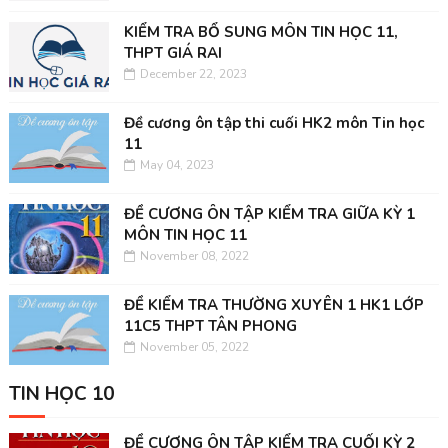
KIỂM TRA BỔ SUNG MÔN TIN HỌC 11,
THPT GIÁ RAI
December 22, 2023
Đề cương ôn tập thi cuối HK2 môn Tin học
11
May 04, 2023
ĐỀ CƯƠNG ÔN TẬP KIỂM TRA GIỮA KỲ 1
MÔN TIN HỌC 11
November 08, 2022
ĐỀ KIỂM TRA THƯỜNG XUYÊN 1 HK1 LỚP
11C5 THPT TÂN PHONG
November 05, 2022
TIN HỌC 10
ĐỀ CƯƠNG ÔN TẬP KIỂM TRA CUỐI KỲ 2