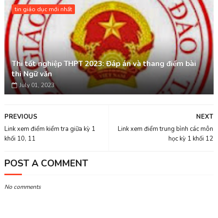
tin giáo dục mới nhất
Thi tốt nghiệp THPT 2023: Đáp án và thang điểm bài
thi Ngữ văn
July 01, 2023
PREVIOUS
NEXT
Link xem điểm kiểm tra giữa kỳ 1
Link xem điểm trung bình các môn
khối 10, 11
học kỳ 1 khối 12
POST A COMMENT
No comments