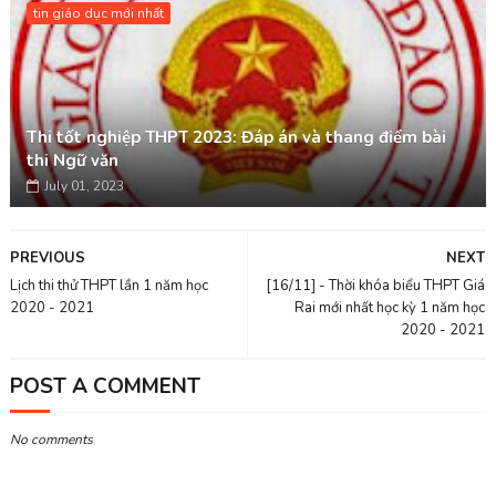
tin giáo dục mới nhất
Thi tốt nghiệp THPT 2023: Đáp án và thang điểm bài
thi Ngữ văn
July 01, 2023
PREVIOUS
NEXT
Lịch thi thử THPT lần 1 năm học
[16/11] - Thời khóa biểu THPT Giá
2020 - 2021
Rai mới nhất học kỳ 1 năm học
2020 - 2021
POST A COMMENT
No comments