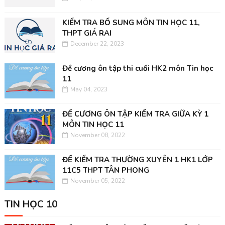
KIỂM TRA BỔ SUNG MÔN TIN HỌC 11,
THPT GIÁ RAI
December 22, 2023
Đề cương ôn tập thi cuối HK2 môn Tin học
11
May 04, 2023
ĐỀ CƯƠNG ÔN TẬP KIỂM TRA GIỮA KỲ 1
MÔN TIN HỌC 11
November 08, 2022
ĐỀ KIỂM TRA THƯỜNG XUYÊN 1 HK1 LỚP
11C5 THPT TÂN PHONG
November 05, 2022
TIN HỌC 10