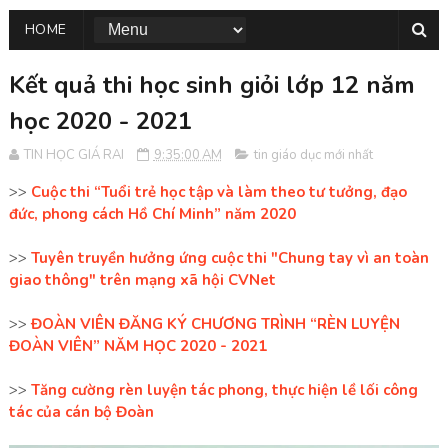
HOME
Kết quả thi học sinh giỏi lớp 12 năm
học 2020 - 2021
TIN HỌC GIÁ RAI
9:35:00 AM
tin giáo dục mới nhất
>>
Cuộc thi “Tuổi trẻ học tập và làm theo tư tưởng, đạo
đức, phong cách Hồ Chí Minh” năm 2020
>>
Tuyên truyền hưởng ứng cuộc thi "Chung tay vì an toàn
giao thông" trên mạng xã hội CVNet
>>
ĐOÀN VIÊN ĐĂNG KÝ CHƯƠNG TRÌNH “RÈN LUYỆN
ĐOÀN VIÊN” NĂM HỌC 2020 - 2021
>>
Tăng cường rèn luyện tác phong, thực hiện lề lối công
tác của cán bộ Đoàn