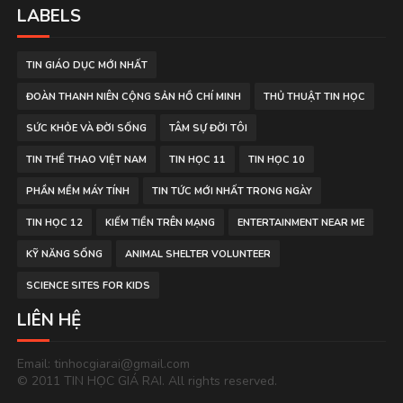
LABELS
TIN GIÁO DỤC MỚI NHẤT
ĐOÀN THANH NIÊN CỘNG SẢN HỒ CHÍ MINH
THỦ THUẬT TIN HỌC
SỨC KHỎE VÀ ĐỜI SỐNG
TÂM SỰ ĐỜI TÔI
TIN THỂ THAO VIỆT NAM
TIN HỌC 11
TIN HỌC 10
PHẦN MỀM MÁY TÍNH
TIN TỨC MỚI NHẤT TRONG NGÀY
TIN HỌC 12
KIẾM TIỀN TRÊN MẠNG
ENTERTAINMENT NEAR ME
KỸ NĂNG SỐNG
ANIMAL SHELTER VOLUNTEER
SCIENCE SITES FOR KIDS
LIÊN HỆ
Email: tinhocgiarai@gmail.com
© 2011 TIN HỌC GIÁ RAI. All rights reserved.