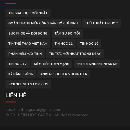
TIN GIÁO DỤC MỚI NHẤT
ĐOÀN THANH NIÊN CỘNG SẢN HỒ CHÍ MINH
THỦ THUẬT TIN HỌC
SỨC KHỎE VÀ ĐỜI SỐNG
TÂM SỰ ĐỜI TÔI
TIN THỂ THAO VIỆT NAM
TIN HỌC 11
TIN HỌC 10
PHẦN MỀM MÁY TÍNH
TIN TỨC MỚI NHẤT TRONG NGÀY
TIN HỌC 12
KIẾM TIỀN TRÊN MẠNG
ENTERTAINMENT NEAR ME
KỸ NĂNG SỐNG
ANIMAL SHELTER VOLUNTEER
SCIENCE SITES FOR KIDS
LIÊN HỆ
Email: tinhocgiarai@gmail.com
© 2011 TIN HỌC GIÁ RAI. All rights reserved.