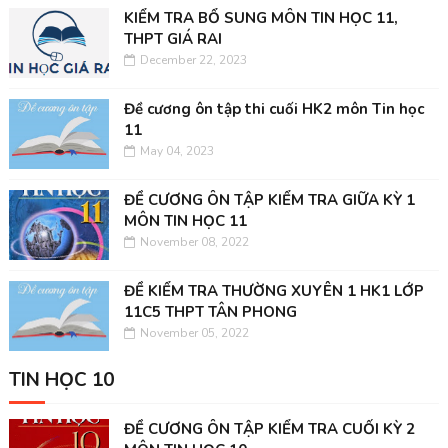
KIỂM TRA BỔ SUNG MÔN TIN HỌC 11,
THPT GIÁ RAI
December 22, 2023
Đề cương ôn tập thi cuối HK2 môn Tin học
11
May 04, 2023
ĐỀ CƯƠNG ÔN TẬP KIỂM TRA GIỮA KỲ 1
MÔN TIN HỌC 11
November 08, 2022
ĐỀ KIỂM TRA THƯỜNG XUYÊN 1 HK1 LỚP
11C5 THPT TÂN PHONG
November 05, 2022
TIN HỌC 10
ĐỀ CƯƠNG ÔN TẬP KIỂM TRA CUỐI KỲ 2