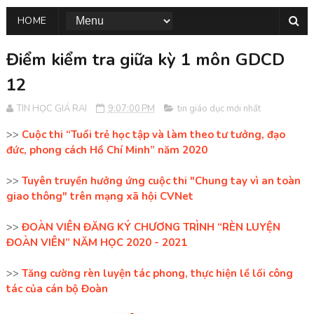
HOME
Điểm kiểm tra giữa kỳ 1 môn GDCD
12
TIN HỌC GIÁ RAI
9:07:00 PM
tin giáo dục mới nhất
>>
Cuộc thi “Tuổi trẻ học tập và làm theo tư tưởng, đạo
đức, phong cách Hồ Chí Minh” năm 2020
>>
Tuyên truyền hưởng ứng cuộc thi "Chung tay vì an toàn
giao thông" trên mạng xã hội CVNet
>>
ĐOÀN VIÊN ĐĂNG KÝ CHƯƠNG TRÌNH “RÈN LUYỆN
ĐOÀN VIÊN” NĂM HỌC 2020 - 2021
>>
Tăng cường rèn luyện tác phong, thực hiện lề lối công
tác của cán bộ Đoàn