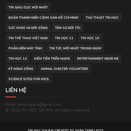
TIN GIÁO DỤC MỚI NHẤT
ĐOÀN THANH NIÊN CỘNG SẢN HỒ CHÍ MINH
THỦ THUẬT TIN HỌC
SỨC KHỎE VÀ ĐỜI SỐNG
TÂM SỰ ĐỜI TÔI
TIN THỂ THAO VIỆT NAM
TIN HỌC 11
TIN HỌC 10
PHẦN MỀM MÁY TÍNH
TIN TỨC MỚI NHẤT TRONG NGÀY
TIN HỌC 12
KIẾM TIỀN TRÊN MẠNG
ENTERTAINMENT NEAR ME
KỸ NĂNG SỐNG
ANIMAL SHELTER VOLUNTEER
SCIENCE SITES FOR KIDS
LIÊN HỆ
Email: tinhocgiarai@gmail.com
© 2011 TIN HỌC GIÁ RAI. All rights reserved.
TIN HOC GIA RAI
CREATED BY
SORA TEMPLATES