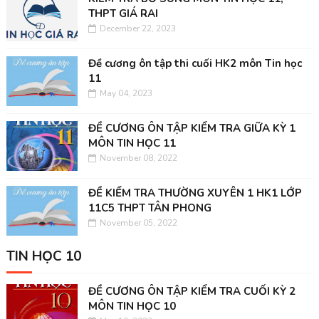
THPT GIÁ RAI
December 22, 2023
Đề cương ôn tập thi cuối HK2 môn Tin học
11
May 04, 2023
ĐỀ CƯƠNG ÔN TẬP KIỂM TRA GIỮA KỲ 1
MÔN TIN HỌC 11
November 08, 2022
ĐỀ KIỂM TRA THƯỜNG XUYÊN 1 HK1 LỚP
11C5 THPT TÂN PHONG
November 05, 2022
TIN HỌC 10
ĐỀ CƯƠNG ÔN TẬP KIỂM TRA CUỐI KỲ 2
MÔN TIN HỌC 10