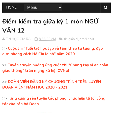
HOME
Điểm kiểm tra giữa kỳ 1 môn NGỮ
VĂN 12
TIN HỌC GIÁ RAI
8:36:00 AM
tin giáo dục mới nhất
>>
Cuộc thi “Tuổi trẻ học tập và làm theo tư tưởng, đạo
đức, phong cách Hồ Chí Minh” năm 2020
>>
Tuyên truyền hưởng ứng cuộc thi "Chung tay vì an toàn
giao thông" trên mạng xã hội CVNet
>>
ĐOÀN VIÊN ĐĂNG KÝ CHƯƠNG TRÌNH “RÈN LUYỆN
ĐOÀN VIÊN” NĂM HỌC 2020 - 2021
>>
Tăng cường rèn luyện tác phong, thực hiện lề lối công
tác của cán bộ Đoàn