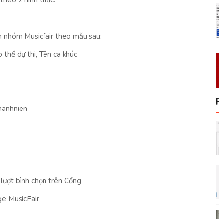
theo 2 hình thức:
ên nhóm Musicfair theo mẫu sau:
 thể dự thi, Tên ca khúc
hanhnien
lượt bình chọn trên Cổng
ge MusicFair