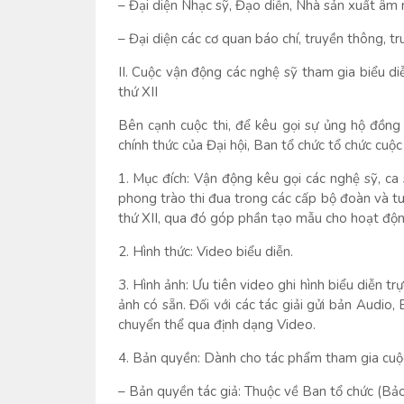
– Đại diện Nhạc sỹ, Đạo diễn, Nhà sản xuất âm 
– Đại diện các cơ quan báo chí, truyền thông, tr
II. Cuộc vận động các nghệ sỹ tham gia biểu di
thứ XII
Bên cạnh cuộc thi, để kêu gọi sự ủng hộ đồng
chính thức của Đại hội, Ban tổ chức tổ chức cuộc
1. Mục đích: Vận động kêu gọi các nghệ sỹ, ca
phong trào thi đua trong các cấp bộ đoàn và tuổ
thứ XII, qua đó góp phần tạo mẫu cho hoạt độn
2. Hình thức: Video biểu diễn.
3. Hình ảnh: Ưu tiên video ghi hình biểu diễn t
ảnh có sẵn. Đối với các tác giải gửi bản Audio, 
chuyển thể qua định dạng Video.
4. Bản quyền: Dành cho tác phẩm tham gia cuộ
– Bản quyền tác giả: Thuộc về Ban tổ chức (B