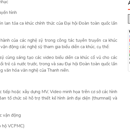
nhạc
uyền hình
ễn lan tỏa ca khúc chính thức của Đại hội Đoàn toàn quốc lần
 hành của các nghệ sỹ trong công tác tuyên truyền ca khúc
 vận động các nghệ sỹ tham gia biểu diễn ca khúc, cụ thể:
 sỹ cùng sáng tạo các video biểu diễn ca khúc cổ vũ cho các
i trẻ cả nước trước, trong và sau Đại hội Đoàn toàn quốc lần
g văn hóa văn nghệ của Thanh niên.
rực tiếp hoặc xây dựng MV, Video minh họa trên cơ sở các hình
Ban tổ chức sẽ hỗ trợ thiết kế hình ảnh đại diện (thumnail) và
c vận động
ảo hộ VCPMC)