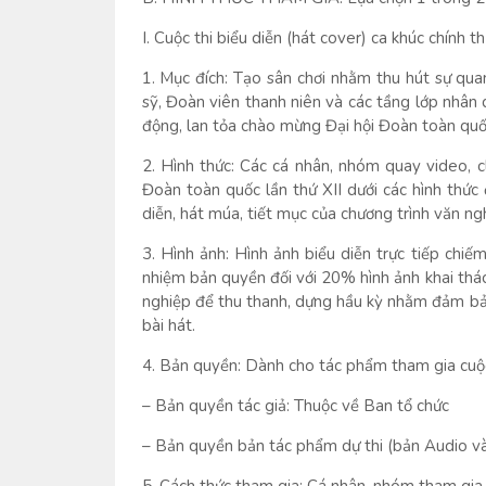
I. Cuộc thi biểu diễn (hát cover) ca khúc chính t
1. Mục đích: Tạo sân chơi nhằm thu hút sự q
sỹ, Đoàn viên thanh niên và các tầng lớp nhân d
động, lan tỏa chào mừng Đại hội Đoàn toàn quốc
2. Hình thức: Các cá nhân, nhóm quay video, cl
Đoàn toàn quốc lần thứ XII dưới các hình thức 
diễn, hát múa, tiết mục của chương trình văn n
3. Hình ảnh: Hình ảnh biểu diễn trực tiếp chiế
nhiệm bản quyền đối với 20% hình ảnh khai thá
nghiệp để thu thanh, dựng hầu kỳ nhằm đảm bảo
bài hát.
4. Bản quyền: Dành cho tác phẩm tham gia cuộc
– Bản quyền tác giả: Thuộc về Ban tổ chức
– Bản quyền bản tác phẩm dự thi (bản Audio và