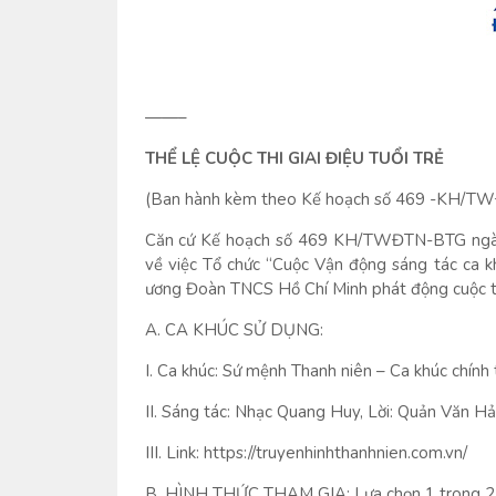
——–
THỂ LỆ CUỘC THI GIAI ĐIỆU TUỔI TRẺ
(Ban hành kèm theo Kế hoạch số 469 -KH/T
Căn cứ Kế hoạch số 469 KH/TWĐTN-BTG ngày
về việc Tổ chức “Cuộc Vận động sáng tác ca kh
ương Đoàn TNCS Hồ Chí Minh phát động cuộc thi G
A. CA KHÚC SỬ DỤNG:
I. Ca khúc: Sứ mệnh Thanh niên – Ca khúc chính 
II. Sáng tác: Nhạc Quang Huy, Lời: Quản Văn Hả
III. Link: https://truyenhinhthanhnien.com.vn/
B. HÌNH THỨC THAM GIA: Lựa chọn 1 trong 2 