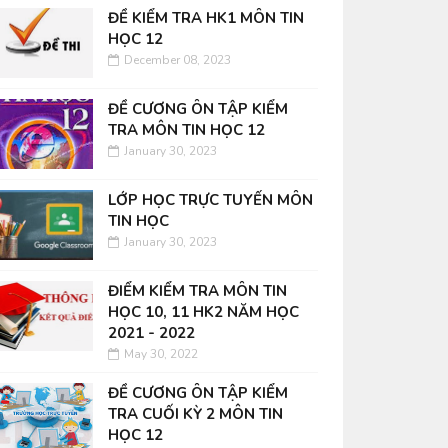
ĐỀ KIỂM TRA HK1 MÔN TIN
HỌC 12
December 08, 2023
ĐỀ CƯƠNG ÔN TẬP KIỂM
TRA MÔN TIN HỌC 12
January 30, 2023
LỚP HỌC TRỰC TUYẾN MÔN
TIN HỌC
January 30, 2023
ĐIỂM KIỂM TRA MÔN TIN
HỌC 10, 11 HK2 NĂM HỌC
2021 - 2022
May 30, 2022
ĐỀ CƯƠNG ÔN TẬP KIỂM
TRA CUỐI KỲ 2 MÔN TIN
HỌC 12