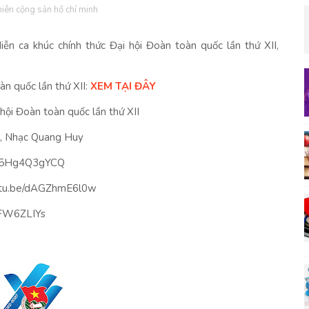
iên cộng sản hồ chí minh
ễn ca khúc chính thức Đại hội Đoàn toàn quốc lần thứ XII,
n quốc lần thứ XII:
XEM TẠI ĐÂY
 hội Đoàn toàn quốc lần thứ XII
i, Nhạc Quang Huy
e/f5Hg4Q3gYCQ
youtu.be/dAGZhmE6l0w
EjFW6ZLIYs