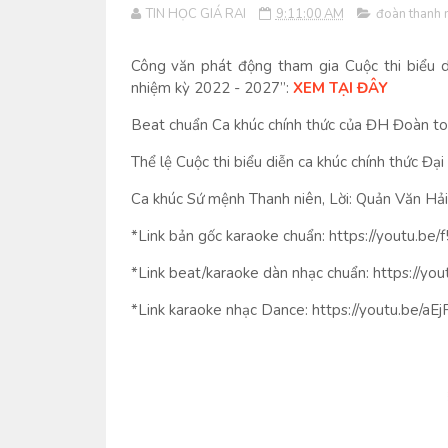
TIN HỌC GIÁ RAI
9:11:00 AM
đoàn thanh n
Công văn phát động tham gia Cuộc thi biểu di
nhiệm kỳ 2022 - 2027”:
XEM TẠI ĐÂY
Beat chuẩn Ca khúc chính thức của ĐH Đoàn toà
Thể lệ Cuộc thi biểu diễn ca khúc chính thức Đại
Ca khúc Sứ mệnh Thanh niên, Lời: Quản Văn Hả
*Link bản gốc karaoke chuẩn: https://youtu.b
*Link beat/karaoke dàn nhạc chuẩn: https://
*Link karaoke nhạc Dance: https://youtu.be/a