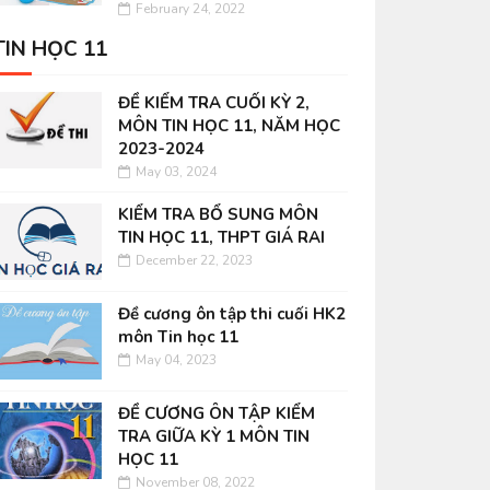
February 24, 2022
TIN HỌC 11
ĐỀ KIỂM TRA CUỐI KỲ 2,
MÔN TIN HỌC 11, NĂM HỌC
2023-2024
May 03, 2024
KIỂM TRA BỔ SUNG MÔN
TIN HỌC 11, THPT GIÁ RAI
December 22, 2023
Đề cương ôn tập thi cuối HK2
môn Tin học 11
May 04, 2023
ĐỀ CƯƠNG ÔN TẬP KIỂM
TRA GIỮA KỲ 1 MÔN TIN
HỌC 11
November 08, 2022