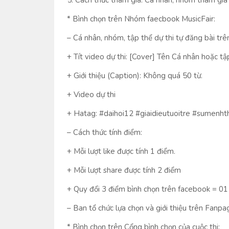
5. Cách thức tham gia: Cá nhân, nhóm tham gia 
* Bình chọn trên Nhóm faecbook MusicFair:
– Cá nhân, nhóm, tập thể dự thi tự đăng bài tr
+ Tít video dự thi: [Cover] Tên Cá nhân hoặc tập
+ Giới thiệu (Caption): Không quá 50 từ.
+ Video dự thi
+ Hatag: #daihoi12 #giaidieutuoitre #sumenht
– Cách thức tính điểm:
+ Mỗi lượt like được tính 1 điểm.
+ Mỗi lượt share được tính 2 điểm
+ Quy đổi 3 điểm bình chọn trên facebook = 01 
– Ban tổ chức lựa chọn và giới thiệu trên Fanpa
* Bình chọn trên Cổng bình chọn của cuộc thi: