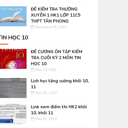
ĐỀ KIỂM TRA THƯỜNG
XUYÊN 1 HK1 LỚP 11C5
THPT TÂN PHONG
November 05, 2022
TIN HỌC 10
ĐỀ CƯƠNG ÔN TẬP KIỂM
TRA CUỐI KỲ 2 MÔN TIN
HỌC 10
May 10, 2022
Lịch học tăng cường khối 10,
11
May 06, 2019
Link xem điểm thi HK2 khối
10, khối 11
May 01, 2019