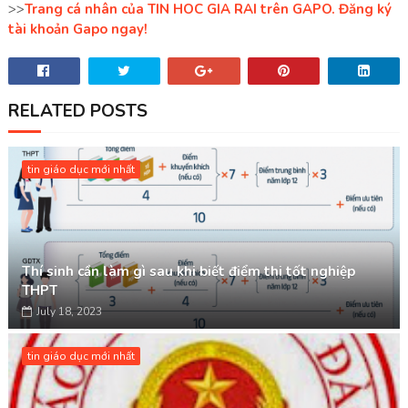
>>
Trang cá nhân của TIN HOC GIA RAI trên GAPO. Đăng ký
tài khoản Gapo ngay!
RELATED POSTS
tin giáo dục mới nhất
Thí sinh cần làm gì sau khi biết điểm thi tốt nghiệp
THPT
July 18, 2023
tin giáo dục mới nhất