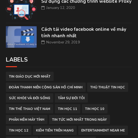
Sử dụng các chương trình website Proxy
January 12, 2020
Cách tải video facebook online về máy
tính nhanh nhất
November 29, 2019
LABELS
TIN GIÁO DỤC MỚI NHẤT
ĐOÀN THANH NIÊN CỘNG SẢN HỒ CHÍ MINH
THỦ THUẬT TIN HỌC
SỨC KHỎE VÀ ĐỜI SỐNG
TÂM SỰ ĐỜI TÔI
TIN THỂ THAO VIỆT NAM
TIN HỌC 11
TIN HỌC 10
PHẦN MỀM MÁY TÍNH
TIN TỨC MỚI NHẤT TRONG NGÀY
TIN HỌC 12
KIẾM TIỀN TRÊN MẠNG
ENTERTAINMENT NEAR ME