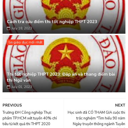
Cách tra cứu điểm thi tốt nghiệp THPT 2023
July 18, 2023
tin giáo dục mới nhất
Thi tốt nghiệp THPT 2023: Đáp án và thang điểm bài
thi Ngữ văn
July 01, 2023
PREVIOUS
NEXT
Trường ĐH Công nghiệp Thực
Học sinh đã CÓ THAM GIA cuộc thi
phẩm TP.HCM xét tuyển 40% chỉ
trắc nghiệm "Tìm hiểu 90 năm
tiêu từ kết quả thi THPT 2020
Ngày truyền thống ngành Tuyên