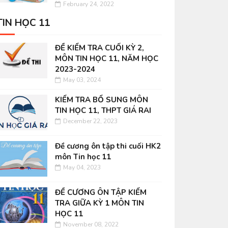
February 24, 2022
TIN HỌC 11
ĐỀ KIỂM TRA CUỐI KỲ 2,
MÔN TIN HỌC 11, NĂM HỌC
2023-2024
May 03, 2024
KIỂM TRA BỔ SUNG MÔN
TIN HỌC 11, THPT GIÁ RAI
December 22, 2023
Đề cương ôn tập thi cuối HK2
môn Tin học 11
May 04, 2023
ĐỀ CƯƠNG ÔN TẬP KIỂM
TRA GIỮA KỲ 1 MÔN TIN
HỌC 11
November 08, 2022