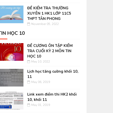
ĐỀ KIỂM TRA THƯỜNG
XUYÊN 1 HK1 LỚP 11C5
THPT TÂN PHONG
November 05, 2022
TIN HỌC 10
ĐỀ CƯƠNG ÔN TẬP KIỂM
TRA CUỐI KỲ 2 MÔN TIN
HỌC 10
May 10, 2022
Lịch học tăng cường khối 10,
11
May 06, 2019
Link xem điểm thi HK2 khối
10, khối 11
May 01, 2019