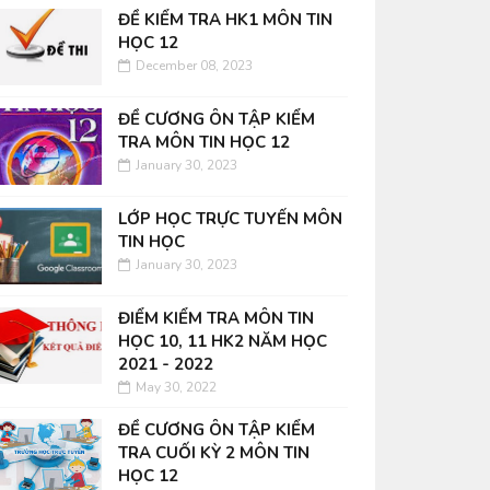
ĐỀ KIỂM TRA HK1 MÔN TIN
HỌC 12
December 08, 2023
ĐỀ CƯƠNG ÔN TẬP KIỂM
TRA MÔN TIN HỌC 12
January 30, 2023
LỚP HỌC TRỰC TUYẾN MÔN
TIN HỌC
January 30, 2023
ĐIỂM KIỂM TRA MÔN TIN
HỌC 10, 11 HK2 NĂM HỌC
2021 - 2022
May 30, 2022
ĐỀ CƯƠNG ÔN TẬP KIỂM
TRA CUỐI KỲ 2 MÔN TIN
HỌC 12