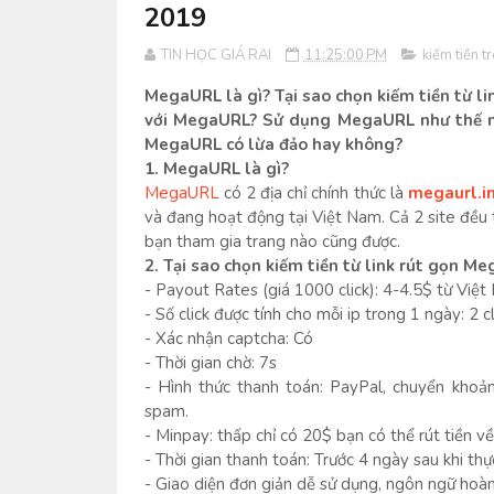
2019
TIN HỌC GIÁ RAI
11:25:00 PM
kiếm tiền t
MegaURL là gì? Tại sao chọn kiếm tiền từ l
với MegaURL? Sử dụng MegaURL như thế nà
MegaURL có lừa đảo hay không?
1. MegaURL là gì?
MegaURL
có 2 địa chỉ chính thức là
megaurl.i
và đang hoạt động tại Việt Nam. Cả 2 site đều 
bạn tham gia trang nào cũng được.
2. Tại sao chọn kiếm tiền từ link rút gọn M
- Payout Rates (giá 1000 click): 4-4.5$ từ Việt
- Số click được tính cho mỗi ip trong 1 ngày: 2 cl
- Xác nhận captcha: Có
- Thời gian chờ: 7s
- Hình thức thanh toán: PayPal, chuyển kho
spam.
- Minpay: thấp chỉ có 20$ bạn có thể rút tiền 
- Thời gian thanh toán: Trước 4 ngày sau khi thực
- Giao diện đơn giản dễ sử dụng, ngôn ngữ hoàn