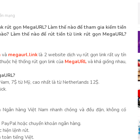
rên mạng
ink rút gọn MegaURL? Làm thế nào để tham gia kiếm tiền
o? Làm thế nào để rút tiền từ link rút gọn MegaURL?
n
và
megaurl.link
là 2 website dịch vụ rút gọn link rất uy tín
thuộc hệ thống rút gọn link của
MegaURL
và khá giống nhau,
egaURL?
 Nam, 7$ từ Mỹ, cao nhất là từ Netherlands 12$.
ick.
ản Ngân hàng Việt Nam nhanh chóng và đều đặn, không có
về PayPal hoặc chuyển khoản ngân hàng.
 hiện lệnh rút.
 toàn tiếng Việt.