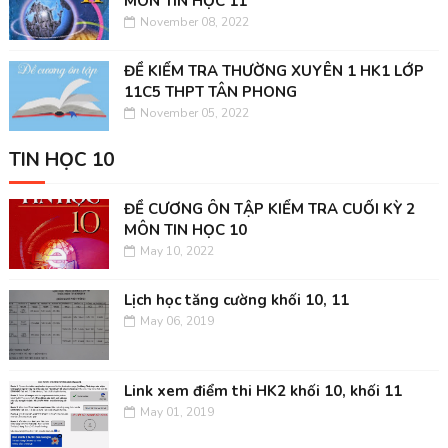
MÔN TIN HỌC 11
November 08, 2022
ĐỀ KIỂM TRA THƯỜNG XUYÊN 1 HK1 LỚP
11C5 THPT TÂN PHONG
November 05, 2022
TIN HỌC 10
ĐỀ CƯƠNG ÔN TẬP KIỂM TRA CUỐI KỲ 2
MÔN TIN HỌC 10
May 10, 2022
Lịch học tăng cường khối 10, 11
May 06, 2019
Link xem điểm thi HK2 khối 10, khối 11
May 01, 2019