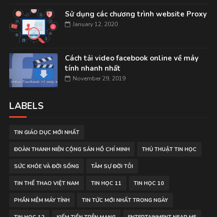
Sử dụng các chương trình website Proxy
January 12, 2020
Cách tải video facebook online về máy
tính nhanh nhất
November 29, 2019
LABELS
TIN GIÁO DỤC MỚI NHẤT
ĐOÀN THANH NIÊN CỘNG SẢN HỒ CHÍ MINH
THỦ THUẬT TIN HỌC
SỨC KHỎE VÀ ĐỜI SỐNG
TÂM SỰ ĐỜI TÔI
TIN THỂ THAO VIỆT NAM
TIN HỌC 11
TIN HỌC 10
PHẦN MỀM MÁY TÍNH
TIN TỨC MỚI NHẤT TRONG NGÀY