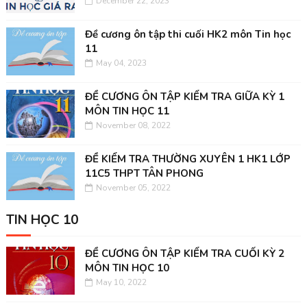
December 22, 2023
Đề cương ôn tập thi cuối HK2 môn Tin học
11
May 04, 2023
ĐỀ CƯƠNG ÔN TẬP KIỂM TRA GIỮA KỲ 1
MÔN TIN HỌC 11
November 08, 2022
ĐỀ KIỂM TRA THƯỜNG XUYÊN 1 HK1 LỚP
11C5 THPT TÂN PHONG
November 05, 2022
TIN HỌC 10
ĐỀ CƯƠNG ÔN TẬP KIỂM TRA CUỐI KỲ 2
MÔN TIN HỌC 10
May 10, 2022