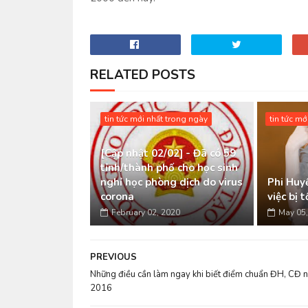
RELATED POSTS
tin tức mới nhất trong ngày
tin tức mớ
[Cập nhật 02/02] - Đã có 59
tỉnh/thành phố cho học sinh
nghỉ học phòng dịch do virus
Phi Huyề
corona
việc bị 
February 02, 2020
May 05,
PREVIOUS
Những điều cần làm ngay khi biết điểm chuẩn ĐH, CĐ 
2016