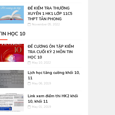
ĐỀ KIỂM TRA THƯỜNG
XUYÊN 1 HK1 LỚP 11C5
THPT TÂN PHONG
November 05, 2022
TIN HỌC 10
ĐỀ CƯƠNG ÔN TẬP KIỂM
TRA CUỐI KỲ 2 MÔN TIN
HỌC 10
May 10, 2022
Lịch học tăng cường khối 10,
11
May 06, 2019
Link xem điểm thi HK2 khối
10, khối 11
May 01, 2019