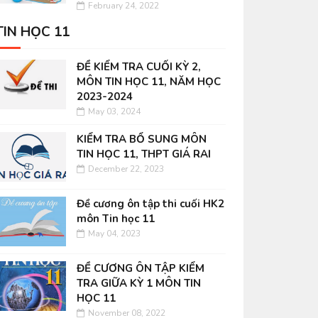
February 24, 2022
TIN HỌC 11
ĐỀ KIỂM TRA CUỐI KỲ 2,
MÔN TIN HỌC 11, NĂM HỌC
2023-2024
May 03, 2024
KIỂM TRA BỔ SUNG MÔN
TIN HỌC 11, THPT GIÁ RAI
December 22, 2023
Đề cương ôn tập thi cuối HK2
môn Tin học 11
May 04, 2023
ĐỀ CƯƠNG ÔN TẬP KIỂM
TRA GIỮA KỲ 1 MÔN TIN
HỌC 11
November 08, 2022