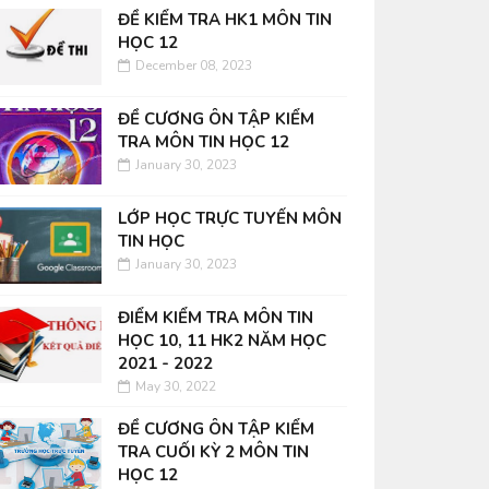
ĐỀ KIỂM TRA HK1 MÔN TIN
HỌC 12
December 08, 2023
ĐỀ CƯƠNG ÔN TẬP KIỂM
TRA MÔN TIN HỌC 12
January 30, 2023
LỚP HỌC TRỰC TUYẾN MÔN
TIN HỌC
January 30, 2023
ĐIỂM KIỂM TRA MÔN TIN
HỌC 10, 11 HK2 NĂM HỌC
2021 - 2022
May 30, 2022
ĐỀ CƯƠNG ÔN TẬP KIỂM
TRA CUỐI KỲ 2 MÔN TIN
HỌC 12