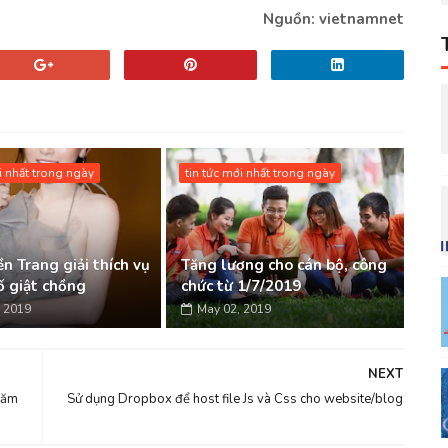
Nguồn: vietnamnet
i nhất trong ngày
tin tức mới nhất trong ngày
n Trang giải thích vụ
Tăng lương cho cán bộ, công
tố giật chồng
chức từ 1/7/2019
 2019
May 02, 2019
NEXT
năm
Sử dụng Dropbox để host file Js và Css cho website/blog