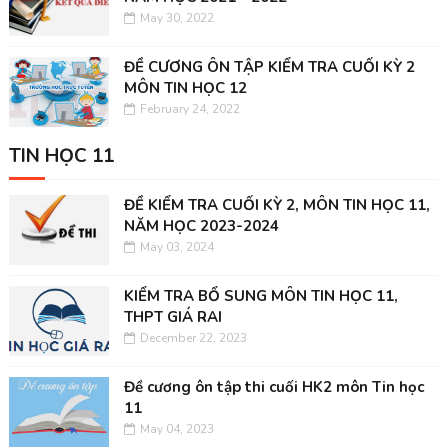
May 30, 2022
ĐỀ CƯƠNG ÔN TẬP KIỂM TRA CUỐI KỲ 2
MÔN TIN HỌC 12
February 24, 2022
TIN HỌC 11
ĐỀ KIỂM TRA CUỐI KỲ 2, MÔN TIN HỌC 11,
NĂM HỌC 2023-2024
May 03, 2024
KIỂM TRA BỔ SUNG MÔN TIN HỌC 11,
THPT GIÁ RAI
December 22, 2023
Đề cương ôn tập thi cuối HK2 môn Tin học
11
May 04, 2023