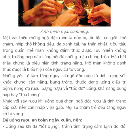
Ảnh minh họa: cumming.
Một vài triệu chứng ngộ độc rượu là nôn ói, lẫn lộn, co giật, thở
chậm, nhịp thở không đều, da xanh tái, hạ thân nhiệt, tiêu tiểu
trong quần, mê man, không đánh thức được. Tuy nhiên không
phải trường hợp nào cũng hội đủ những triệu chứng trên. Hầu hết
triệu chứng là biểu hiện tình trạng nặng. Mê man không đánh
thức được là biểu hiện của nguy cơ tử vong.
Những yếu tố làm tăng nguy cơ ngộ độc rượu là tình trạng sức
khỏe chung, cân nặng, bụng trống, thuốc đang uống điều trị
bệnh, nồng độ rượu, lượng rượu và "tốc độ" uống, khả năng dung
nạp hay "tửu lượng"...
Khác với say rượu khi uống quá chén, ngộ độc rượu là tình trạng
cấp cứu nên cần nhập viện gấp. Mọi sự chậm trễ đều tăng nguy
cơ tử vong.
Để uống rượu an toàn ngày xuân, nên:
- Uống sau khi đã "lót bụng", tránh tình trạng cảm lạnh do đói