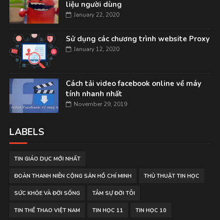
liệu người dùng
January 22, 2020
Sử dụng các chương trình website Proxy
January 12, 2020
Cách tải video facebook online về máy
tính nhanh nhất
November 29, 2019
LABELS
TIN GIÁO DỤC MỚI NHẤT
ĐOÀN THANH NIÊN CỘNG SẢN HỒ CHÍ MINH
THỦ THUẬT TIN HỌC
SỨC KHỎE VÀ ĐỜI SỐNG
TÂM SỰ ĐỜI TÔI
TIN THỂ THAO VIỆT NAM
TIN HỌC 11
TIN HỌC 10