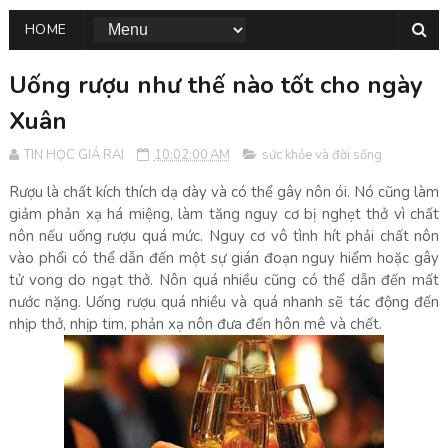
HOME
Uống rượu như thế nào tốt cho ngày
Xuân
TIN HỌC GIÁ RAI
10:02:00 AM
sức khỏe và đời sống
Rượu là chất kích thích dạ dày và có thể gây nôn ói. Nó cũng làm
giảm phản xạ há miệng, làm tăng nguy cơ bị nghẹt thở vì chất
nôn nếu uống rượu quá mức. Nguy cơ vô tình hít phải chất nôn
vào phổi có thể dẫn đến một sự gián đoạn nguy hiểm hoặc gây
tử vong do ngạt thở. Nôn quá nhiều cũng có thể dẫn đến mất
nước nặng. Uống rượu quá nhiều và quá nhanh sẽ tác động đến
nhịp thở, nhịp tim, phản xạ nôn đưa đến hôn mê và chết.