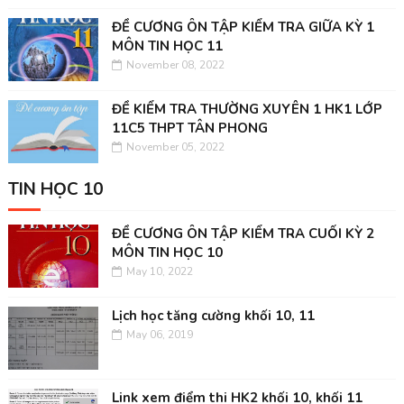
ĐỀ CƯƠNG ÔN TẬP KIỂM TRA GIỮA KỲ 1
MÔN TIN HỌC 11
November 08, 2022
ĐỀ KIỂM TRA THƯỜNG XUYÊN 1 HK1 LỚP
11C5 THPT TÂN PHONG
November 05, 2022
TIN HỌC 10
ĐỀ CƯƠNG ÔN TẬP KIỂM TRA CUỐI KỲ 2
MÔN TIN HỌC 10
May 10, 2022
Lịch học tăng cường khối 10, 11
May 06, 2019
Link xem điểm thi HK2 khối 10, khối 11