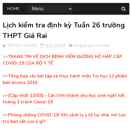
HOME
Lịch kiểm tra định kỳ Tuần 26 trường
THPT Giá Rai
TIN HỌC GIÁ RAI
9:15:00 PM
tin giáo dục mới nhất
>>
TRANG TIN VỀ DỊCH BỆNH VIÊM ĐƯỜNG HÔ HẤP CẤP
COVID-19 CỦA BỘ Y TẾ
>>
Tổng hợp các bài tập và thực hành môn Tin học 12 phiên
bản access 2016
>>
[Cập nhật 13/03] - Các tỉnh thành cho học sinh nghỉ hết
tháng 3 tránh Covid-19
>>
Phòng chống COVID-19: Khi cách ly y tế tại nhà, nơi lưu
trú bạn cần lưu ý gì?