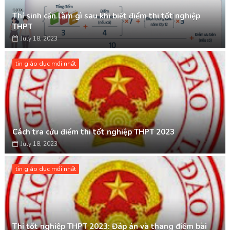
Thí sinh cần làm gì sau khi biết điểm thi tốt nghiệp
THPT
July 18, 2023
tin giáo dục mới nhất
Cách tra cứu điểm thi tốt nghiệp THPT 2023
July 18, 2023
tin giáo dục mới nhất
Thi tốt nghiệp THPT 2023: Đáp án và thang điểm bài