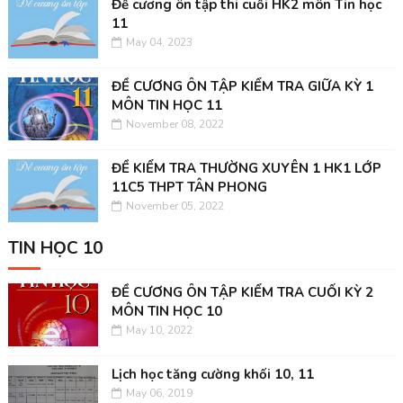
Đề cương ôn tập thi cuối HK2 môn Tin học
11
May 04, 2023
ĐỀ CƯƠNG ÔN TẬP KIỂM TRA GIỮA KỲ 1
MÔN TIN HỌC 11
November 08, 2022
ĐỀ KIỂM TRA THƯỜNG XUYÊN 1 HK1 LỚP
11C5 THPT TÂN PHONG
November 05, 2022
TIN HỌC 10
ĐỀ CƯƠNG ÔN TẬP KIỂM TRA CUỐI KỲ 2
MÔN TIN HỌC 10
May 10, 2022
Lịch học tăng cường khối 10, 11
May 06, 2019