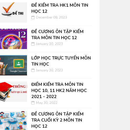
ĐỀ KIỂM TRA HK1 MÔN TIN
HỌC 12
December 08, 2023
ĐỀ CƯƠNG ÔN TẬP KIỂM
TRA MÔN TIN HỌC 12
January 30, 2023
LỚP HỌC TRỰC TUYẾN MÔN
TIN HỌC
January 30, 2023
ĐIỂM KIỂM TRA MÔN TIN
HỌC 10, 11 HK2 NĂM HỌC
2021 - 2022
May 30, 2022
ĐỀ CƯƠNG ÔN TẬP KIỂM
TRA CUỐI KỲ 2 MÔN TIN
HỌC 12