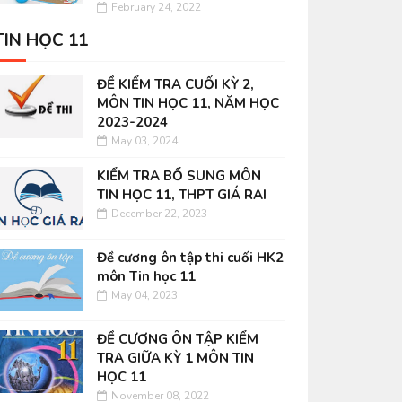
February 24, 2022
TIN HỌC 11
ĐỀ KIỂM TRA CUỐI KỲ 2,
MÔN TIN HỌC 11, NĂM HỌC
2023-2024
May 03, 2024
KIỂM TRA BỔ SUNG MÔN
TIN HỌC 11, THPT GIÁ RAI
December 22, 2023
Đề cương ôn tập thi cuối HK2
môn Tin học 11
May 04, 2023
ĐỀ CƯƠNG ÔN TẬP KIỂM
TRA GIỮA KỲ 1 MÔN TIN
HỌC 11
November 08, 2022