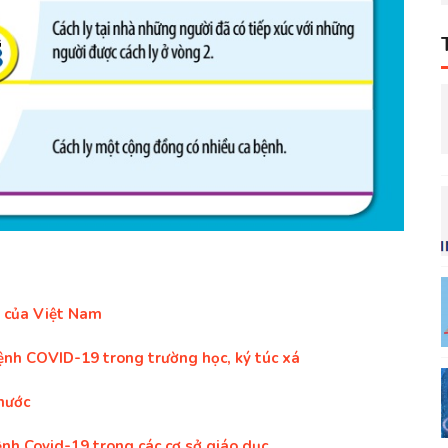
 của Việt Nam
nh COVID-19 trong trường học, ký túc xá
 nước
ệnh Covid-19 trong các cơ sở giáo dục