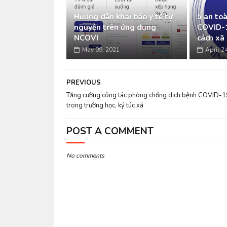
Hướng dẫn khai báo y tế tự
5 an to
nguyện trên ứng dụng
COVID-1
NCOVI
cách xã 
May 09, 2021
April 2
PREVIOUS
Tăng cường công tác phòng chống dịch bệnh COVID-1
trong trường học, ký túc xá
POST A COMMENT
No comments