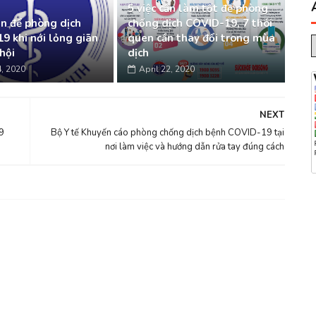
5 việc cần làm tốt để phòng
àn để phòng dịch
chống dịch COVID-19, 7 thói
9 khi nới lỏng giãn
quen cần thay đổi trong mùa
hội
dịch
4, 2020
April 22, 2020
NEXT
9
Bộ Y tế Khuyến cáo phòng chống dịch bệnh COVID-19 tại
nơi làm việc và hướng dẫn rửa tay đúng cách