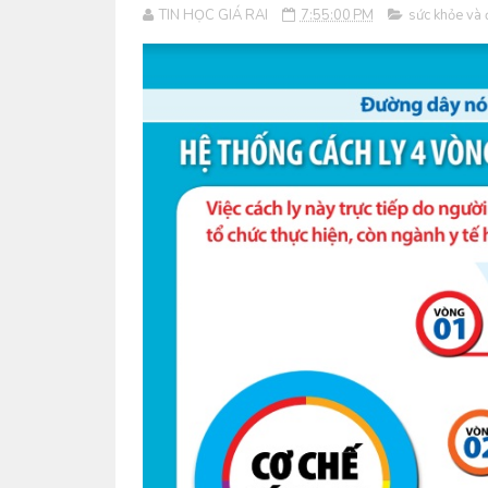
TIN HỌC GIÁ RAI
7:55:00 PM
sức khỏe và 