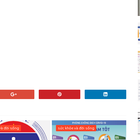
và đời sống
sức khỏe và đời sống