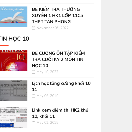
ĐỀ KIỂM TRA THƯỜNG
XUYÊN 1 HK1 LỚP 11C5
THPT TÂN PHONG
November 05, 2022
TIN HỌC 10
ĐỀ CƯƠNG ÔN TẬP KIỂM
TRA CUỐI KỲ 2 MÔN TIN
HỌC 10
May 10, 2022
Lịch học tăng cường khối 10,
11
May 06, 2019
Link xem điểm thi HK2 khối
10, khối 11
May 01, 2019