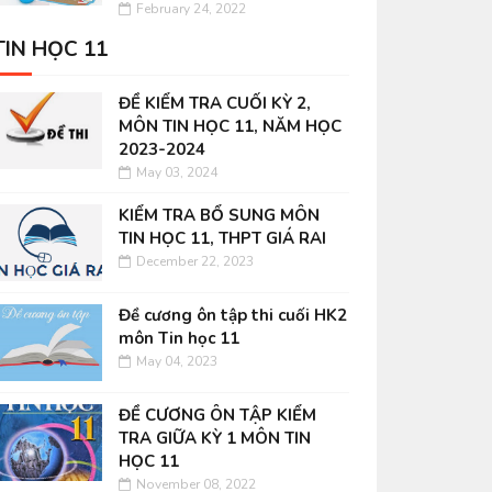
February 24, 2022
TIN HỌC 11
ĐỀ KIỂM TRA CUỐI KỲ 2,
MÔN TIN HỌC 11, NĂM HỌC
2023-2024
May 03, 2024
KIỂM TRA BỔ SUNG MÔN
TIN HỌC 11, THPT GIÁ RAI
December 22, 2023
Đề cương ôn tập thi cuối HK2
môn Tin học 11
May 04, 2023
ĐỀ CƯƠNG ÔN TẬP KIỂM
TRA GIỮA KỲ 1 MÔN TIN
HỌC 11
November 08, 2022