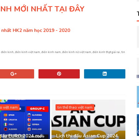
INH MỚI NHẤT TẠI ĐÂY
i nhất HK2 năm học 2019 - 2020
n điền kinh, điền kinh việt nam, điền kinh nam, điền kinh nữ việt nam, điền kinh thpt giá rai, tin
ao việt nam
tin thể thao việt nam
i đấu EURO 2024 mới
Lịch thi đấu Asian Cup 2024