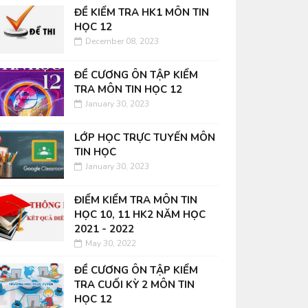
ĐỀ KIỂM TRA HK1 MÔN TIN
HỌC 12
December 08, 2023
ĐỀ CƯƠNG ÔN TẬP KIỂM
TRA MÔN TIN HỌC 12
January 30, 2023
LỚP HỌC TRỰC TUYẾN MÔN
TIN HỌC
January 30, 2023
ĐIỂM KIỂM TRA MÔN TIN
HỌC 10, 11 HK2 NĂM HỌC
2021 - 2022
May 30, 2022
ĐỀ CƯƠNG ÔN TẬP KIỂM
TRA CUỐI KỲ 2 MÔN TIN
HỌC 12