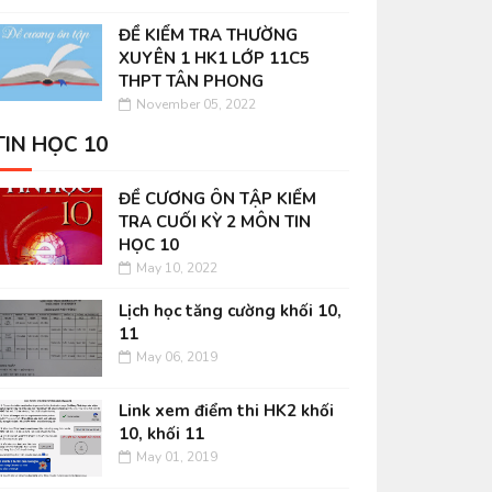
ĐỀ KIỂM TRA THƯỜNG
XUYÊN 1 HK1 LỚP 11C5
THPT TÂN PHONG
November 05, 2022
TIN HỌC 10
ĐỀ CƯƠNG ÔN TẬP KIỂM
TRA CUỐI KỲ 2 MÔN TIN
HỌC 10
May 10, 2022
Lịch học tăng cường khối 10,
11
May 06, 2019
Link xem điểm thi HK2 khối
10, khối 11
May 01, 2019