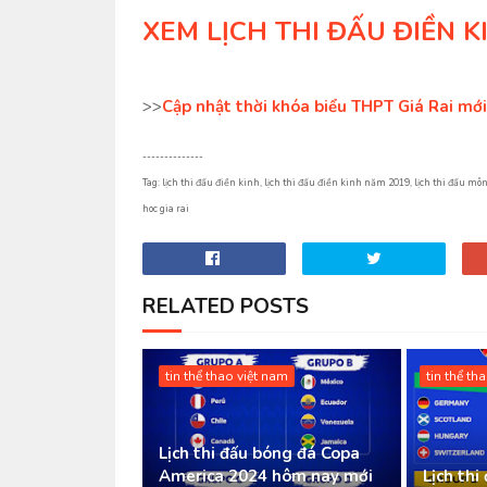
XEM LỊCH THI ĐẤU ĐIỀN K
>>
Cập nhật thời khóa biểu THPT Giá Rai mớ
--------------
Tag: lịch thi đấu điền kinh, lịch thi đấu điền kinh năm 2019, lịch thi đấu mô
hoc gia rai
RELATED POSTS
tin thể thao việt nam
tin thể th
Lịch thi đấu bóng đá Copa
America 2024 hôm nay mới
Lịch th