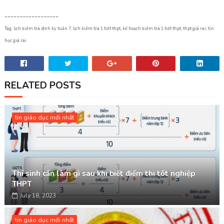
------------------
Tag: lịch kiểm tra định kỳ tuần 7, lịch kiểm tra 1 tiết thpt, kế hoạch kiểm tra 1 tiết thpt, thpt giá rai, tin
học giá rai
RELATED POSTS
tin giáo dục mới nhất
Thí sinh cần làm gì sau khi biết điểm thi tốt nghiệp
THPT
July 18, 2023
tin giáo dục mới nhất