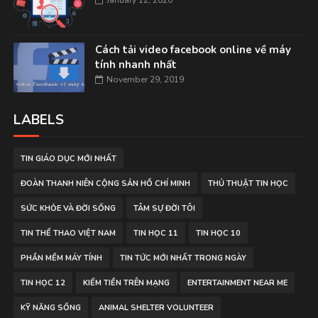
January 12, 2020
Cách tải video facebook online về máy
tính nhanh nhất
November 29, 2019
LABELS
TIN GIÁO DỤC MỚI NHẤT
ĐOÀN THANH NIÊN CỘNG SẢN HỒ CHÍ MINH
THỦ THUẬT TIN HỌC
SỨC KHỎE VÀ ĐỜI SỐNG
TÂM SỰ ĐỜI TÔI
TIN THỂ THAO VIỆT NAM
TIN HỌC 11
TIN HỌC 10
PHẦN MỀM MÁY TÍNH
TIN TỨC MỚI NHẤT TRONG NGÀY
TIN HỌC 12
KIẾM TIỀN TRÊN MẠNG
ENTERTAINMENT NEAR ME
KỸ NĂNG SỐNG
ANIMAL SHELTER VOLUNTEER