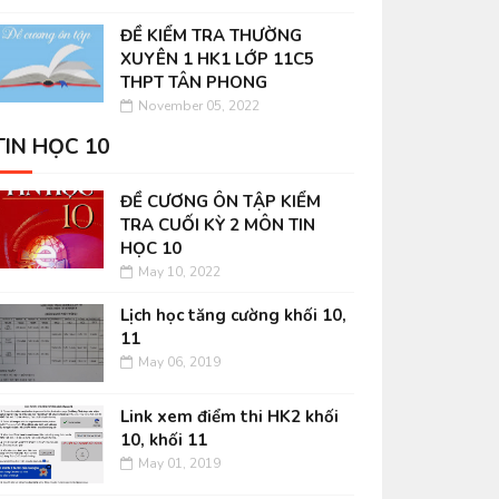
ĐỀ KIỂM TRA THƯỜNG
XUYÊN 1 HK1 LỚP 11C5
THPT TÂN PHONG
November 05, 2022
TIN HỌC 10
ĐỀ CƯƠNG ÔN TẬP KIỂM
TRA CUỐI KỲ 2 MÔN TIN
HỌC 10
May 10, 2022
Lịch học tăng cường khối 10,
11
May 06, 2019
Link xem điểm thi HK2 khối
10, khối 11
May 01, 2019