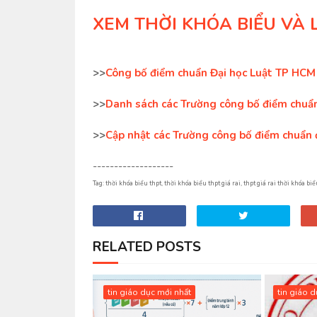
XEM THỜI KHÓA BIỂU VÀ 
>>
Công bố điểm chuẩn Đại học Luật TP HCM
>>
Danh sách các Trường công bố điểm chuẩn
>>
Cập nhật các Trường công bố điểm chuẩn 
-------------------
Tag: thời khóa biểu thpt, thời khóa biểu thpt giá rai, thpt giá rai thời khóa b
RELATED POSTS
tin giáo dục mới nhất
tin giáo 