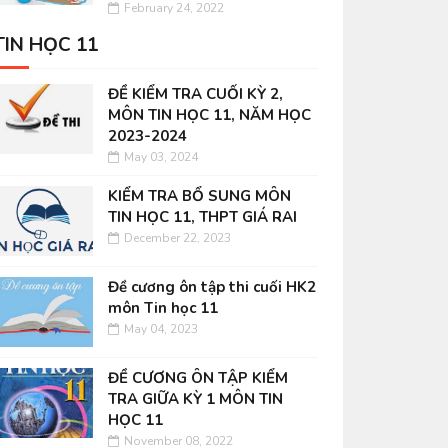
February 24, 2022
TIN HỌC 11
ĐỀ KIỂM TRA CUỐI KỲ 2,
MÔN TIN HỌC 11, NĂM HỌC
2023-2024
May 03, 2024
KIỂM TRA BỔ SUNG MÔN
TIN HỌC 11, THPT GIÁ RAI
December 22, 2023
Đề cương ôn tập thi cuối HK2
môn Tin học 11
May 04, 2023
ĐỀ CƯƠNG ÔN TẬP KIỂM
TRA GIỮA KỲ 1 MÔN TIN
HỌC 11
November 08, 2022