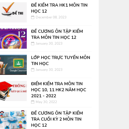
ĐỀ KIỂM TRA HK1 MÔN TIN
HỌC 12
December 08, 2023
ĐỀ CƯƠNG ÔN TẬP KIỂM
TRA MÔN TIN HỌC 12
January 30, 2023
LỚP HỌC TRỰC TUYẾN MÔN
TIN HỌC
January 30, 2023
ĐIỂM KIỂM TRA MÔN TIN
HỌC 10, 11 HK2 NĂM HỌC
2021 - 2022
May 30, 2022
ĐỀ CƯƠNG ÔN TẬP KIỂM
TRA CUỐI KỲ 2 MÔN TIN
HỌC 12