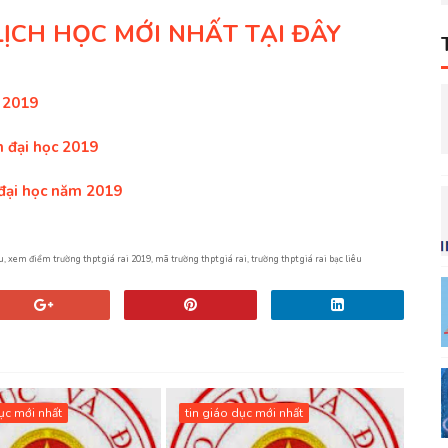
LỊCH HỌC MỚI NHẤT TẠI ĐÂY
 2019
 đại học 2019
đại học năm 2019
iểu, xem điểm trường thpt giá rai 2019, mã trường thpt giá rai, trường thpt giá rai bạc liêu
dục mới nhất
tin giáo dục mới nhất