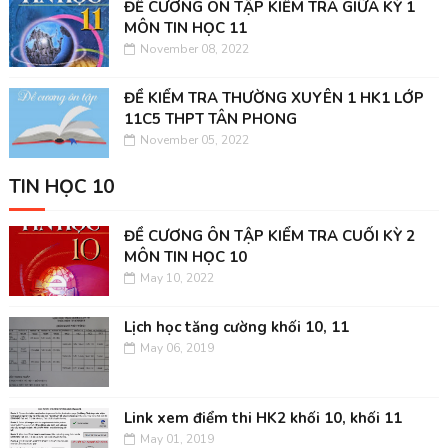
ĐỀ CƯƠNG ÔN TẬP KIỂM TRA GIỮA KỲ 1
MÔN TIN HỌC 11
November 08, 2022
ĐỀ KIỂM TRA THƯỜNG XUYÊN 1 HK1 LỚP
11C5 THPT TÂN PHONG
November 05, 2022
TIN HỌC 10
ĐỀ CƯƠNG ÔN TẬP KIỂM TRA CUỐI KỲ 2
MÔN TIN HỌC 10
May 10, 2022
Lịch học tăng cường khối 10, 11
May 06, 2019
Link xem điểm thi HK2 khối 10, khối 11
May 01, 2019