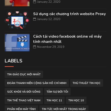
January 22, 2020
Sử dụng các chương trình website Proxy
January 12, 2020
Cách tải video facebook online về máy
tính nhanh nhất
November 29, 2019
LABELS
TIN GIÁO DỤC MỚI NHẤT
ĐOÀN THANH NIÊN CỘNG SẢN HỒ CHÍ MINH
THỦ THUẬT TIN HỌC
SỨC KHỎE VÀ ĐỜI SỐNG
TÂM SỰ ĐỜI TÔI
TIN THỂ THAO VIỆT NAM
TIN HỌC 11
TIN HỌC 10
PHẦN MỀM MÁY TÍNH
TIN TỨC MỚI NHẤT TRONG NGÀY