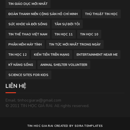
TIN GIÁO DỤC MỚI NHẤT
ĐOÀN THANH NIÊN CỘNG SẢN HỒ CHÍ MINH
THỦ THUẬT TIN HỌC
SỨC KHỎE VÀ ĐỜI SỐNG
TÂM SỰ ĐỜI TÔI
TIN THỂ THAO VIỆT NAM
TIN HỌC 11
TIN HỌC 10
PHẦN MỀM MÁY TÍNH
TIN TỨC MỚI NHẤT TRONG NGÀY
TIN HỌC 12
KIẾM TIỀN TRÊN MẠNG
ENTERTAINMENT NEAR ME
KỸ NĂNG SỐNG
ANIMAL SHELTER VOLUNTEER
SCIENCE SITES FOR KIDS
LIÊN HỆ
Email: tinhocgiarai@gmail.com
© 2011 TIN HỌC GIÁ RAI. All rights reserved.
TIN HOC GIA RAI
CREATED BY
SORA TEMPLATES