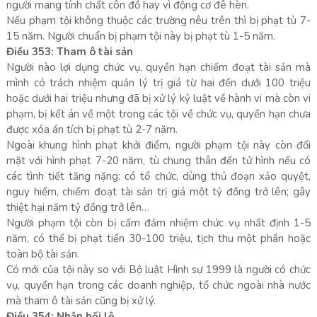
người mang tính chất côn đồ hay vì động cơ đê hèn.
Nếu phạm tội không thuộc các trường nêu trên thì bị phạt tù 7-
15 năm. Người chuẩn bị phạm tội này bị phạt tù 1-5 năm.
Điều 353: Tham ô tài sản
Người nào lợi dụng chức vụ, quyền hạn chiếm đoạt tài sản mà
mình có trách nhiệm quản lý trị giá từ hai đến dưới 100 triệu
hoặc dưới hai triệu nhưng đã bị xử lý kỷ luật về hành vi mà còn vi
phạm, bị kết án về một trong các tội về chức vụ, quyền hạn chưa
được xóa án tích bị phạt tù 2-7 năm.
Ngoài khung hình phạt khởi điểm, người phạm tội này còn đối
mặt với hình phạt 7-20 năm, tù chung thân đến tử hình nếu có
các tình tiết tăng nặng: có tổ chức, dùng thủ đoạn xảo quyệt,
nguy hiểm, chiếm đoạt tài sản trị giá một tỷ đồng trở lên; gây
thiệt hại năm tỷ đồng trở lên…
Người phạm tội còn bị cấm đảm nhiệm chức vụ nhất định 1-5
năm, có thể bị phạt tiền 30-100 triệu, tịch thu một phần hoặc
toàn bộ tài sản.
Có mới của tội này so với Bộ luật Hình sự 1999 là người có chức
vụ, quyền hạn trong các doanh nghiệp, tổ chức ngoài nhà nước
mà tham ô tài sản cũng bị xử lý.
Điều 354: Nhận hối lộ