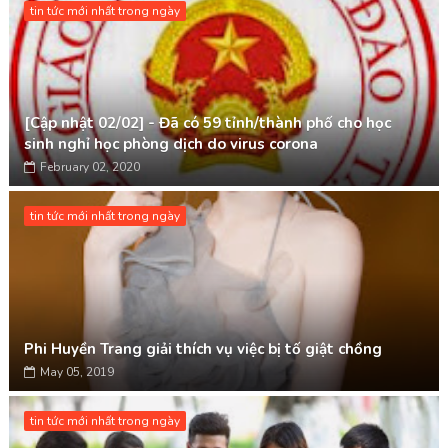
tin tức mới nhất trong ngày
[Cập nhật 02/02] - Đã có 59 tỉnh/thành phố cho học
sinh nghỉ học phòng dịch do virus corona
February 02, 2020
tin tức mới nhất trong ngày
Phi Huyền Trang giải thích vụ việc bị tố giật chồng
May 05, 2019
tin tức mới nhất trong ngày