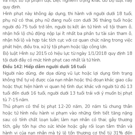
và một số tội phạm đặc biệt nghiêm trọng khác do bộ luật này
quy định.
Hình phạt này không áp dụng, thi hành với người dưới 18 tuổi,
phụ nữ có thai, phụ nữ đang nuôi con dưới 36 tháng tuổi hoặc
người đủ 75 tuổi trở lên, người bị kết án tử hình về tội tham ô,
nhận hối lộ chủ động nộp lại ít nhất ba phần tư tài sản tham ô,
nhận hối lộ và hợp tác tích cực với cơ quan chức năng trong việc
phát hiện, điều tra, xử lý tội phạm hoặc lập công lớn.
Bộ luật Hình sự 2015 có hiệu lực từ ngày 1/1/2018 quy định 18
tội dưới đây có mức hình phạt cao nhất là tử hình.
Điều 142: Hiếp dâm người dưới 16 tuổi
Người nào dùng, đe dọa dùng vũ lực hoặc lợi dụng tình trạng
không thể tự vệ được của nạn nhân hoặc thủ đoạn khác giao cấu
hoặc thực hiện hành vi quan hệ tình dục khác với người từ đủ 13
tuổi đến dưới 16 tuổi, người dưới 13 tuổi trái với ý muốn bị phạt
tù 7-15 năm.
Thủ phạm có thể bị phạt 12-20 năm, 20 năm tù chung thân
hoặc tử hình nếu hành vi phạm vào những tình tiết tăng nặng
sau: có tính chất loạn luân; làm nạn nhân có thai; gây thương
tích, gây tổn hại cho sức khỏe hoặc gây rối loạn tâm thần và
hành vi của nạn nhân mà tỷ lệ tổn thương cơ thể từ 31% đến