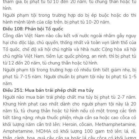
tham gia, bị phạt tù từ 10 đến 20 năm, tù chung thân hoặc tử
hình.
Người phạm tội trong trường hợp do bị ép buộc hoặc do thi
hành mệnh lệnh của cấp trên, bị phạt tù 10-20 năm.
Điều 108: Phản bội Tổ quốc
Công dân Việt Nam nào câu kết với nước ngoài nhằm gây nguy
hại cho độc lập, chủ quyền, thống nhất và toàn vẹn lãnh thổ của
Tổ quốc, chế độ xã hội chủ nghĩa và Nhà nước Cộng hòa xã hội
chủ nghĩa Việt Nam, tiềm lực quốc phòng, an ninh, thì bị phạt tù
từ 12 đến 20 năm, tù chung thân hoặc tử hình.
Người phạm tội trong trường hợp có nhiều tình tiết giảm nhẹ, bị
phạt tù 7-15 năm. Người chuẩn bị phạm tội này bị phạt tù 1-5
năm.
Điều 251: Mua bán trái phép chất ma túy
Người nào mua bán trái phép chất ma túy bị phạt tù 2-7 năm.
Khung hình phạt cao nhất dành cho người phạm tội này là 20
năm tù, tù chung thân hoặc tử hình nếu có một trong các tình
tiết tăng nặng: nhựa thuốc phiện, nhựa cần sa hoặc cao côca có
khối lượng năm cân trở lên; Heroin, côcain, Methamphetamine,
Amphetamine, MDMA có khối lượng 100 gam trở lên; lá, rễ,
thân, cành, hoa, quả cây cần sa hoặc lá cây côca có khối lượng