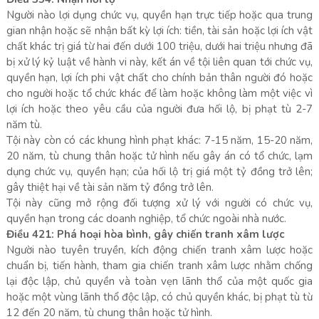
Người nào lợi dụng chức vụ, quyền hạn trực tiếp hoặc qua trung
gian nhận hoặc sẽ nhận bất kỳ lợi ích: tiền, tài sản hoặc lợi ích vật
chất khác trị giá từ hai đến dưới 100 triệu, dưới hai triệu nhưng đã
bị xử lý kỷ luật về hành vi này, kết án về tội liên quan tới chức vụ,
quyền hạn, lợi ích phi vật chất cho chính bản thân người đó hoặc
cho người hoặc tổ chức khác để làm hoặc không làm một việc vì
lợi ích hoặc theo yêu cầu của người đưa hối lộ, bị phạt tù 2-7
năm tù.
Tội này còn có các khung hình phạt khác: 7-15 năm, 15-20 năm,
20 năm, tù chung thân hoặc tử hình nếu gây án có tổ chức, lạm
dụng chức vụ, quyền hạn; của hối lộ trị giá một tỷ đồng trở lên;
gây thiệt hại về tài sản năm tỷ đồng trở lên.
Tội này cũng mở rộng đối tượng xử lý với người có chức vụ,
quyền hạn trong các doanh nghiệp, tổ chức ngoài nhà nước.
Điều 421: Phá hoại hòa bình, gây chiến tranh xâm lược
Người nào tuyên truyền, kích động chiến tranh xâm lược hoặc
chuẩn bị, tiến hành, tham gia chiến tranh xâm lược nhằm chống
lại độc lập, chủ quyền và toàn vẹn lãnh thổ của một quốc gia
hoặc một vùng lãnh thổ độc lập, có chủ quyền khác, bị phạt tù từ
12 đến 20 năm, tù chung thân hoặc tử hình.