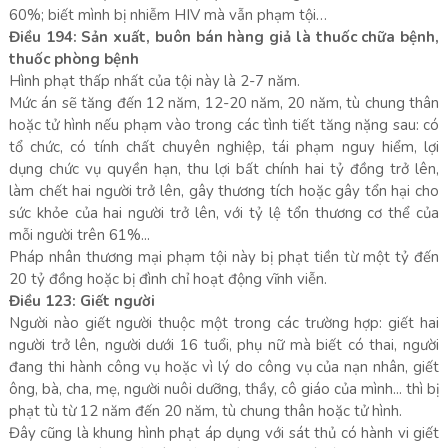
60%; biết mình bị nhiễm HIV mà vẫn phạm tội…
Điều 194: Sản xuất, buôn bán hàng giả là thuốc chữa bệnh,
thuốc phòng bệnh
Hình phạt thấp nhất của tội này là 2-7 năm.
Mức án sẽ tăng đến 12 năm, 12-20 năm, 20 năm, tù chung thân
hoặc tử hình nếu phạm vào trong các tình tiết tăng nặng sau: có
tổ chức, có tính chất chuyên nghiệp, tái phạm nguy hiểm, lợi
dụng chức vụ quyền hạn, thu lợi bất chính hai tỷ đồng trở lên,
làm chết hai người trở lên, gây thương tích hoặc gây tổn hại cho
sức khỏe của hai người trở lên, với tỷ lệ tổn thương cơ thể của
mỗi người trên 61%...
Pháp nhân thương mại phạm tội này bị phạt tiền từ một tỷ đến
20 tỷ đồng hoặc bị đình chỉ hoạt động vĩnh viễn.
Điều 123: Giết người
Người nào giết người thuộc một trong các trường hợp: giết hai
người trở lên, người dưới 16 tuổi, phụ nữ mà biết có thai, người
đang thi hành công vụ hoặc vì lý do công vụ của nạn nhân, giết
ông, bà, cha, mẹ, người nuôi dưỡng, thầy, cô giáo của mình... thì bị
phạt tù từ 12 năm đến 20 năm, tù chung thân hoặc tử hình.
Đây cũng là khung hình phạt áp dụng với sát thủ có hành vi giết