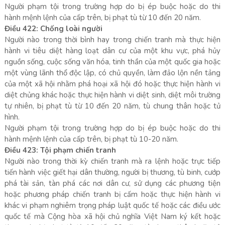
Người phạm tội trong trường hợp do bị ép buộc hoặc do thi
hành mệnh lệnh của cấp trên, bị phạt tù từ 10 đến 20 năm.
Điều 422: Chống loài người
Người nào trong thời bình hay trong chiến tranh mà thực hiện
hành vi tiêu diệt hàng loạt dân cư của một khu vực, phá hủy
nguồn sống, cuộc sống văn hóa, tinh thần của một quốc gia hoặc
một vùng lãnh thổ độc lập, có chủ quyền, làm đảo lộn nền tảng
của một xã hội nhằm phá hoại xã hội đó hoặc thực hiện hành vi
diệt chủng khác hoặc thực hiện hành vi diệt sinh, diệt môi trường
tự nhiên, bị phạt tù từ 10 đến 20 năm, tù chung thân hoặc tử
hình.
Người phạm tội trong trường hợp do bị ép buộc hoặc do thi
hành mệnh lệnh của cấp trên, bị phạt tù 10-20 năm.
Điều 423: Tội phạm chiến tranh
Người nào trong thời kỳ chiến tranh mà ra lệnh hoặc trực tiếp
tiến hành việc giết hại dân thường, người bị thương, tù binh, cướp
phá tài sản, tàn phá các nơi dân cư, sử dụng các phương tiện
hoặc phương pháp chiến tranh bị cấm hoặc thực hiện hành vi
khác vi phạm nghiêm trọng pháp luật quốc tế hoặc các điều ước
quốc tế mà Cộng hòa xã hội chủ nghĩa Việt Nam ký kết hoặc