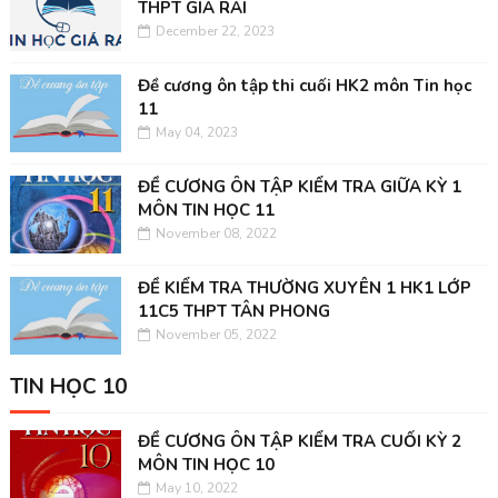
THPT GIÁ RAI
December 22, 2023
Đề cương ôn tập thi cuối HK2 môn Tin học
11
May 04, 2023
ĐỀ CƯƠNG ÔN TẬP KIỂM TRA GIỮA KỲ 1
MÔN TIN HỌC 11
November 08, 2022
ĐỀ KIỂM TRA THƯỜNG XUYÊN 1 HK1 LỚP
11C5 THPT TÂN PHONG
November 05, 2022
TIN HỌC 10
ĐỀ CƯƠNG ÔN TẬP KIỂM TRA CUỐI KỲ 2
MÔN TIN HỌC 10
May 10, 2022