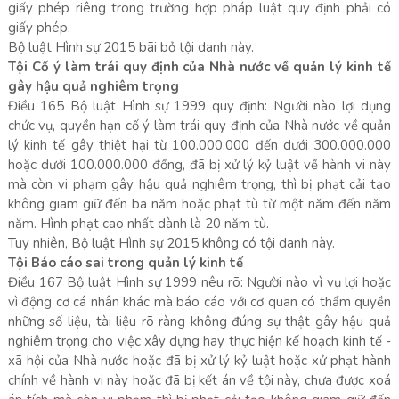
giấy phép riêng trong trường hợp pháp luật quy định phải có
giấy phép.
Bộ luật Hình sự 2015 bãi bỏ tội danh này.
Tội Cố ý làm trái quy định của Nhà nước về quản lý kinh tế
gây hậu quả nghiêm trọng
Điều 165 Bộ luật Hình sự 1999 quy định: Người nào lợi dụng
chức vụ, quyền hạn cố ý làm trái quy định của Nhà nước về quản
lý kinh tế gây thiệt hại từ 100.000.000 đến dưới 300.000.000
hoặc dưới 100.000.000 đồng, đã bị xử lý kỷ luật về hành vi này
mà còn vi phạm gây hậu quả nghiêm trọng, thì bị phạt cải tạo
không giam giữ đến ba năm hoặc phạt tù từ một năm đến năm
năm. Hình phạt cao nhất dành là 20 năm tù.
Tuy nhiên, Bộ luật Hình sự 2015 không có tội danh này.
Tội Báo cáo sai trong quản lý kinh tế
Điều 167 Bộ luật Hình sự 1999 nêu rõ: Người nào vì vụ lợi hoặc
vì động cơ cá nhân khác mà báo cáo với cơ quan có thẩm quyền
những số liệu, tài liệu rõ ràng không đúng sự thật gây hậu quả
nghiêm trọng cho việc xây dựng hay thực hiện kế hoạch kinh tế -
xã hội của Nhà nước hoặc đã bị xử lý kỷ luật hoặc xử phạt hành
chính về hành vi này hoặc đã bị kết án về tội này, chưa được xoá