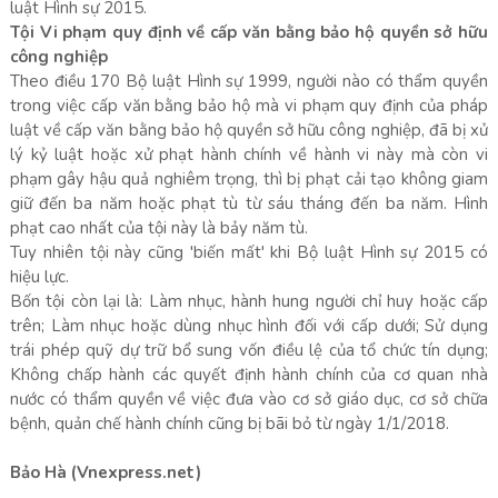
luật Hình sự 2015.
Tội Vi phạm quy định về cấp văn bằng bảo hộ quyền sở hữu
công nghiệp
Theo điều 170 Bộ luật Hình sự 1999, người nào có thẩm quyền
trong việc cấp văn bằng bảo hộ mà vi phạm quy định của pháp
luật về cấp văn bằng bảo hộ quyền sở hữu công nghiệp, đã bị xử
lý kỷ luật hoặc xử phạt hành chính về hành vi này mà còn vi
phạm gây hậu quả nghiêm trọng, thì bị phạt cải tạo không giam
giữ đến ba năm hoặc phạt tù từ sáu tháng đến ba năm. Hình
phạt cao nhất của tội này là bảy năm tù.
Tuy nhiên tội này cũng 'biến mất' khi Bộ luật Hình sự 2015 có
hiệu lực.
Bốn tội còn lại là: Làm nhục, hành hung người chỉ huy hoặc cấp
trên; Làm nhục hoặc dùng nhục hình đối với cấp dưới; Sử dụng
trái phép quỹ dự trữ bổ sung vốn điều lệ của tổ chức tín dụng;
Không chấp hành các quyết định hành chính của cơ quan nhà
nước có thẩm quyền về việc đưa vào cơ sở giáo dục, cơ sở chữa
bệnh, quản chế hành chính cũng bị bãi bỏ từ ngày 1/1/2018.
Bảo Hà (Vnexpress.net)