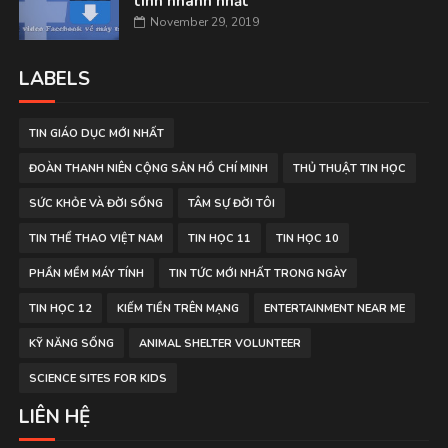
tính nhanh nhất
November 29, 2019
LABELS
TIN GIÁO DỤC MỚI NHẤT
ĐOÀN THANH NIÊN CỘNG SẢN HỒ CHÍ MINH
THỦ THUẬT TIN HỌC
SỨC KHỎE VÀ ĐỜI SỐNG
TÂM SỰ ĐỜI TÔI
TIN THỂ THAO VIỆT NAM
TIN HỌC 11
TIN HỌC 10
PHẦN MỀM MÁY TÍNH
TIN TỨC MỚI NHẤT TRONG NGÀY
TIN HỌC 12
KIẾM TIỀN TRÊN MẠNG
ENTERTAINMENT NEAR ME
KỸ NĂNG SỐNG
ANIMAL SHELTER VOLUNTEER
SCIENCE SITES FOR KIDS
LIÊN HỆ