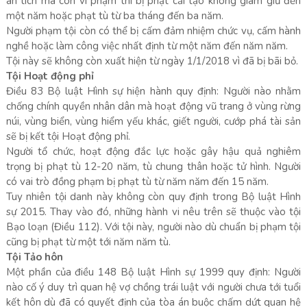
án tích mà còn vi phạm thì bị phạt cải tạo không giam giữ đến
một năm hoặc phạt tù từ ba tháng đến ba năm.
Người phạm tội còn có thể bị cấm đảm nhiệm chức vụ, cấm hành
nghề hoặc làm công việc nhất định từ một năm đến năm năm.
Tội này sẽ không còn xuất hiện từ ngày 1/1/2018 vì đã bị bãi bỏ.
Tội Hoạt động phỉ
Điều 83 Bộ luật Hình sự hiện hành quy định: Người nào nhằm
chống chính quyền nhân dân mà hoạt động vũ trang ở vùng rừng
núi, vùng biển, vùng hiểm yếu khác, giết người, cướp phá tài sản
sẽ bị kết tội Hoạt động phỉ.
Người tổ chức, hoạt động đắc lực hoặc gây hậu quả nghiêm
trọng bị phạt tù 12-20 năm, tù chung thân hoặc tử hình. Người
có vai trò đồng phạm bị phạt tù từ năm năm đến 15 năm.
Tuy nhiên tội danh này không còn quy định trong Bộ luật Hình
sự 2015. Thay vào đó, những hành vi nêu trên sẽ thuộc vào tội
Bạo loạn (Điều 112). Với tội này, người nào dù chuẩn bị phạm tội
cũng bị phạt từ một tới năm năm tù.
Tội Tảo hôn
Một phần của điều 148 Bộ luật Hình sự 1999 quy định: Người
nào cố ý duy trì quan hệ vợ chồng trái luật với người chưa tới tuổi
kết hôn dù đã có quyết định của tòa án buộc chấm dứt quan hệ