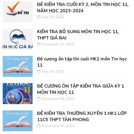
ĐỀ KIỂM TRA CUỐI KỲ 2, MÔN TIN HỌC 11,
NĂM HỌC 2023-2024
May 03, 2024
KIỂM TRA BỔ SUNG MÔN TIN HỌC 11,
THPT GIÁ RAI
December 22, 2023
Đề cương ôn tập thi cuối HK2 môn Tin học
11
May 04, 2023
ĐỀ CƯƠNG ÔN TẬP KIỂM TRA GIỮA KỲ 1
MÔN TIN HỌC 11
November 08, 2022
ĐỀ KIỂM TRA THƯỜNG XUYÊN 1 HK1 LỚP
11C5 THPT TÂN PHONG
November 05, 2022