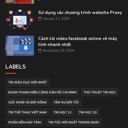
Sử dụng các chương trình website Proxy
January 12, 2020
Cách tải video facebook online về máy
tính nhanh nhất
November 29, 2019
LABELS
TIN GIÁO DỤC MỚI NHẤT
ĐOÀN THANH NIÊN CỘNG SẢN HỒ CHÍ MINH
THỦ THUẬT TIN HỌC
SỨC KHỎE VÀ ĐỜI SỐNG
TÂM SỰ ĐỜI TÔI
TIN THỂ THAO VIỆT NAM
TIN HỌC 11
TIN HỌC 10
PHẦN MỀM MÁY TÍNH
TIN TỨC MỚI NHẤT TRONG NGÀY