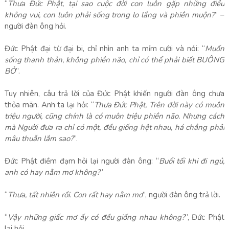
“
Thưa Đức Phật, tại sao cuộc đời con luôn gặp những điều
không vui, con luôn phải sống trong lo lắng và phiền muộn?
” –
người đàn ông hỏi.
Đức Phật đại từ đại bi, chỉ nhìn anh ta mỉm cười và nói: “
Muốn
sống thanh thản, không phiền não, chỉ có thể phải biết BUÔNG
BỎ
”.
Tuy nhiên, câu trả lời của Đức Phật khiến người đàn ông chưa
thỏa mãn. Anh ta lại hỏi: “
Thưa Đức Phật, Trên đời này có muôn
triệu người, cũng chính là có muôn triệu phiền não. Nhưng cách
mà Người đưa ra chỉ có một, đều giống hệt nhau, há chẳng phải
mâu thuẫn lắm sao?
”.
Đức Phật điềm đạm hỏi lại người đàn ông: “
Buổi tối khi đi ngủ,
anh có hay nằm mơ không?
”
“
Thưa, tất nhiên rồi. Con rất hay nằm mơ
”, người đàn ông trả lời.
“
Vậy những giấc mơ ấy có đều giống nhau không?
”, Đức Phật
lại hỏi.