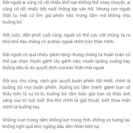
Đời người ai cũng có rất nhiều khổ nạn không thể xoay chuyển, ai
cũng có rất nhiều tiếc nuối chẳng kịp vãn hồi. Nhưng con người
thật lạ, mãi cứ ôm giữ phiền não trong tâm mà không chịu
buông bỏ.
Rốt cuộc, đến phút cuối cùng, người có thể cứu vớt chúng ta ra
khỏi khổ đau chẳng có ai khác ngoài chính bản thân mình.
Đời người có quá nhiều gánh nặng nhưng chúng ta hoàn toàn có
thể lựa chọn. Muốn gánh lấy gánh nào, muốn quăng xuống hay
không đều là do quyết định của bản thân mỗi người.
Bởi suy cho cùng, cách giải quyết buồn phiền tốt nhất, chính là
buông bỏ mọi buồn phiền. Buông bỏ tâm tranh giành bạn sẽ
thấy hiển lộ sự từ bi, buông bỏ tâm biện giải bạn sẽ thấy ánh
sáng của trí tuệ; biết tha thứ chính là giải thoát, biết thỏa mãn
chính là buông tay.
Không loạn trong tâm, không kẹt trong tình, không sợ tương lai,
không nghĩ quá khứ; ngẩng đầu đón nhận hiện tại .