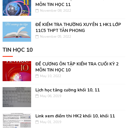
MÔN TIN HỌC 11
November 08, 2022
ĐỀ KIỂM TRA THƯỜNG XUYÊN 1 HK1 LỚP
11C5 THPT TÂN PHONG
November 05, 2022
TIN HỌC 10
ĐỀ CƯƠNG ÔN TẬP KIỂM TRA CUỐI KỲ 2
MÔN TIN HỌC 10
May 10, 2022
Lịch học tăng cường khối 10, 11
May 06, 2019
Link xem điểm thi HK2 khối 10, khối 11
May 01, 2019