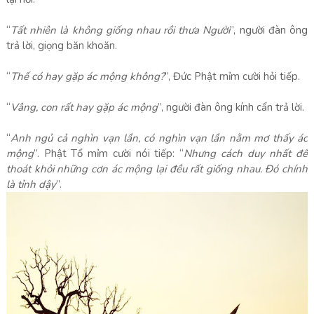
“
Tất nhiên là không giống nhau rồi thưa Người
”, người đàn ông
trả lời, giọng băn khoăn.
“
Thế có hay gặp ác mộng không?
”, Đức Phật mỉm cười hỏi tiếp.
“
Vâng, con rất hay gặp ác mộng
”, người đàn ông kính cẩn trả lời.
“
Anh ngủ cả nghìn vạn lần, có nghìn vạn lần nằm mơ thấy ác
mộng
”. Phật Tổ mỉm cười nói tiếp: “
Nhưng cách duy nhất để
thoát khỏi những cơn ác mộng lại đều rất giống nhau. Đó chính
là tỉnh dậy
”.