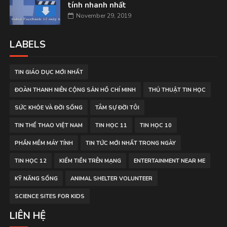
tính nhanh nhất
November 29, 2019
LABELS
TIN GIÁO DỤC MỚI NHẤT
ĐOÀN THANH NIÊN CỘNG SẢN HỒ CHÍ MINH
THỦ THUẬT TIN HỌC
SỨC KHỎE VÀ ĐỜI SỐNG
TÂM SỰ ĐỜI TÔI
TIN THỂ THAO VIỆT NAM
TIN HỌC 11
TIN HỌC 10
PHẦN MỀM MÁY TÍNH
TIN TỨC MỚI NHẤT TRONG NGÀY
TIN HỌC 12
KIẾM TIỀN TRÊN MẠNG
ENTERTAINMENT NEAR ME
KỸ NĂNG SỐNG
ANIMAL SHELTER VOLUNTEER
SCIENCE SITES FOR KIDS
LIÊN HỆ