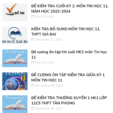
ĐỀ KIỂM TRA CUỐI KỲ 2, MÔN TIN HỌC 11,
NĂM HỌC 2023-2024
May 03, 2024
KIỂM TRA BỔ SUNG MÔN TIN HỌC 11,
THPT GIÁ RAI
December 22, 2023
Đề cương ôn tập thi cuối HK2 môn Tin học
11
May 04, 2023
ĐỀ CƯƠNG ÔN TẬP KIỂM TRA GIỮA KỲ 1
MÔN TIN HỌC 11
November 08, 2022
ĐỀ KIỂM TRA THƯỜNG XUYÊN 1 HK1 LỚP
11C5 THPT TÂN PHONG
November 05, 2022