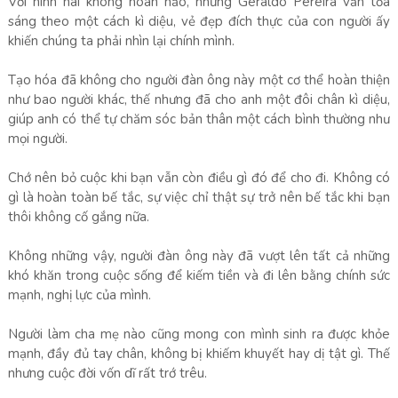
Với hình hài không hoàn hảo, nhưng Geraldo Pereira vẫn tỏa
sáng theo một cách kì diệu, vẻ đẹp đích thực của con người ấy
khiến chúng ta phải nhìn lại chính mình.
Tạo hóa đã không cho người đàn ông này một cơ thể hoàn thiện
như bao người khác, thế nhưng đã cho anh một đôi chân kì diệu,
giúp anh có thể tự chăm sóc bản thân một cách bình thường như
mọi người.
Chớ nên bỏ cuộc khi bạn vẫn còn điều gì đó để cho đi. Không có
gì là hoàn toàn bế tắc, sự việc chỉ thật sự trở nên bế tắc khi bạn
thôi không cố gắng nữa.
Không những vậy, người đàn ông này đã vượt lên tất cả những
khó khăn trong cuộc sống để kiếm tiền và đi lên bằng chính sức
mạnh, nghị lực của mình.
Người làm cha mẹ nào cũng mong con mình sinh ra được khỏe
mạnh, đầy đủ tay chân, không bị khiếm khuyết hay dị tật gì. Thế
nhưng cuộc đời vốn dĩ rất trớ trêu.