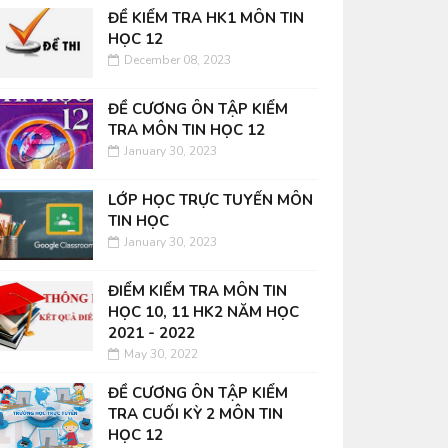
ĐỀ KIỂM TRA HK1 MÔN TIN
HỌC 12
December 08, 2023
ĐỀ CƯƠNG ÔN TẬP KIỂM
TRA MÔN TIN HỌC 12
January 30, 2023
LỚP HỌC TRỰC TUYẾN MÔN
TIN HỌC
January 30, 2023
ĐIỂM KIỂM TRA MÔN TIN
HỌC 10, 11 HK2 NĂM HỌC
2021 - 2022
May 30, 2022
ĐỀ CƯƠNG ÔN TẬP KIỂM
TRA CUỐI KỲ 2 MÔN TIN
HỌC 12