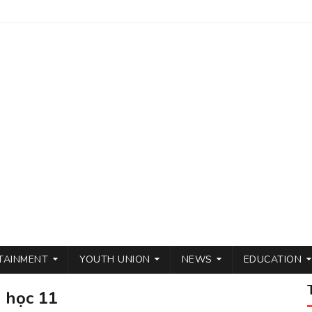
TAINMENT
YOUTH UNION
NEWS
EDUCATION
n học 11