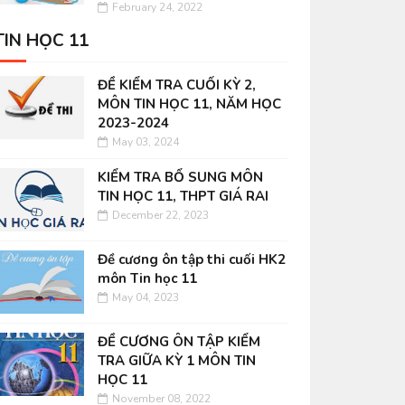
February 24, 2022
TIN HỌC 11
ĐỀ KIỂM TRA CUỐI KỲ 2,
MÔN TIN HỌC 11, NĂM HỌC
2023-2024
May 03, 2024
KIỂM TRA BỔ SUNG MÔN
TIN HỌC 11, THPT GIÁ RAI
December 22, 2023
Đề cương ôn tập thi cuối HK2
môn Tin học 11
May 04, 2023
ĐỀ CƯƠNG ÔN TẬP KIỂM
TRA GIỮA KỲ 1 MÔN TIN
HỌC 11
November 08, 2022