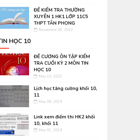
ĐỀ KIỂM TRA THƯỜNG
XUYÊN 1 HK1 LỚP 11C5
THPT TÂN PHONG
November 05, 2022
TIN HỌC 10
ĐỀ CƯƠNG ÔN TẬP KIỂM
TRA CUỐI KỲ 2 MÔN TIN
HỌC 10
May 10, 2022
Lịch học tăng cường khối 10,
11
May 06, 2019
Link xem điểm thi HK2 khối
10, khối 11
May 01, 2019