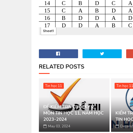
RELATED POSTS
Tin học 11
Tin học 1
ĐỀ KIỂM TRA CUỐI KỲ 2,
MÔN TIN HỌC 11, NĂM HỌC
KIỂM T
2023-2024
TIN HỌC
May 03, 2024
Decemb