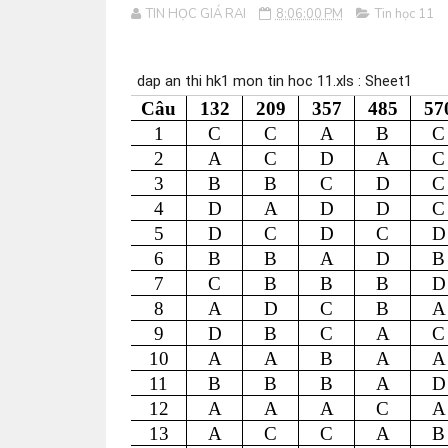
TIN HỌC GIÁ RAI
8:06:00 PM
Tin học 11