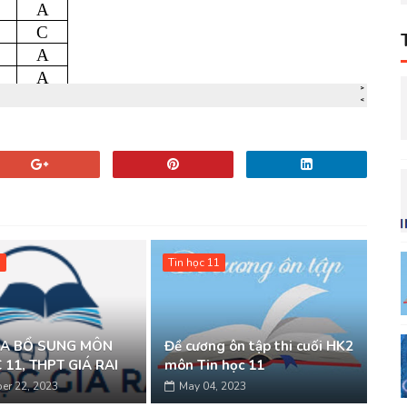
1
Tin học 11
RA BỔ SUNG MÔN
Đề cương ôn tập thi cuối HK2
 11, THPT GIÁ RAI
môn Tin học 11
er 22, 2023
May 04, 2023