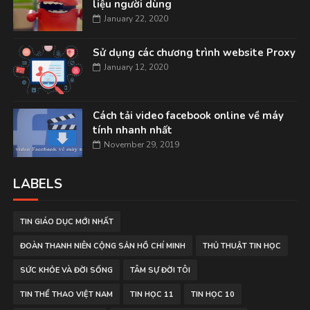
liệu người dùng
January 22, 2020
Sử dụng các chương trình website Proxy
January 12, 2020
Cách tải video facebook online về máy
tính nhanh nhất
November 29, 2019
LABELS
TIN GIÁO DỤC MỚI NHẤT
ĐOÀN THANH NIÊN CỘNG SẢN HỒ CHÍ MINH
THỦ THUẬT TIN HỌC
SỨC KHỎE VÀ ĐỜI SỐNG
TÂM SỰ ĐỜI TÔI
TIN THỂ THAO VIỆT NAM
TIN HỌC 11
TIN HỌC 10