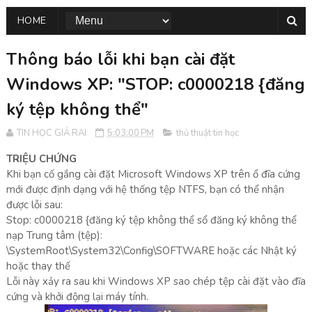
HOME
Thông báo lỗi khi bạn cài đặt
Windows XP: "STOP: c0000218 {đăng
ký tệp không thể"
TIN HỌC GIÁ RAI
5:03:00 PM
thủ thuật tin học
TRIỆU CHỨNG
Khi bạn cố gắng cài đặt Microsoft Windows XP trên ổ đĩa cứng
mới được định dạng với hệ thống tệp NTFS, bạn có thể nhận
được lỗi sau:
Stop: c0000218 {đăng ký tệp không thể sổ đăng ký không thể
nạp Trung tâm (tệp):
\SystemRoot\System32\Config\SOFTWARE hoặc các Nhật ký
hoặc thay thế
Lỗi này xảy ra sau khi Windows XP sao chép tệp cài đặt vào đĩa
cứng và khởi động lại máy tính.