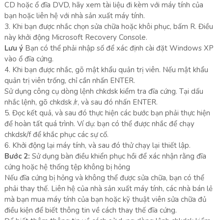
CD hoặc ổ đĩa DVD, hãy xem tài liệu đi kèm với máy tính của
bạn hoặc liên hệ với nhà sản xuất máy tính.
3. Khi bạn được nhắc chọn sửa chữa hoặc khôi phục, bấm R. Điều
này khởi động Microsoft Recovery Console.
Lưu ý
Bạn có thể phải nhập số để xác định cài đặt Windows XP
vào ổ đĩa cứng.
4. Khi bạn được nhắc, gõ mật khẩu quản trị viên. Nếu mật khẩu
quản trị viên trống, chỉ cần nhấn ENTER.
Sử dụng công cụ dòng lệnh chkdsk kiểm tra đĩa cứng. Tại dấu
nhắc lệnh, gõ chkdsk /r, và sau đó nhấn ENTER.
5. Đọc kết quả, và sau đó thực hiện các bước bạn phải thực hiện
để hoàn tất quá trình. Ví dụ: bạn có thể được nhắc để chạy
chkdsk/f để khắc phục các sự cố.
6. Khởi động lại máy tính, và sau đó thử chạy lại thiết lập.
Bước 2:
Sử dụng bàn điều khiển phục hồi để xác nhận rằng đĩa
cứng hoặc hệ thống tệp không bị hỏng
Nếu đĩa cứng bị hỏng và không thể được sửa chữa, bạn có thể
phải thay thế. Liên hệ của nhà sản xuất máy tính, các nhà bán lẻ
mà bạn mua máy tính của bạn hoặc kỹ thuật viên sửa chữa đủ
điều kiện để biết thông tin về cách thay thế đĩa cứng.