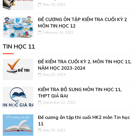
May 30, 2022
ĐỀ CƯƠNG ÔN TẬP KIỂM TRA CUỐI KỲ 2
MÔN TIN HỌC 12
February 24, 2022
TIN HỌC 11
ĐỀ KIỂM TRA CUỐI KỲ 2, MÔN TIN HỌC 11,
NĂM HỌC 2023-2024
May 03, 2024
KIỂM TRA BỔ SUNG MÔN TIN HỌC 11,
THPT GIÁ RAI
December 22, 2023
Đề cương ôn tập thi cuối HK2 môn Tin học
11
May 04, 2023