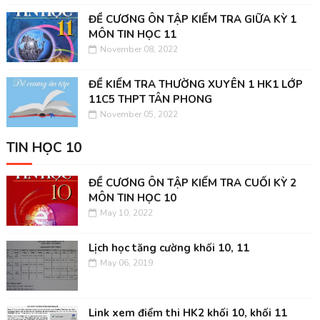
ĐỀ CƯƠNG ÔN TẬP KIỂM TRA GIỮA KỲ 1
MÔN TIN HỌC 11
November 08, 2022
ĐỀ KIỂM TRA THƯỜNG XUYÊN 1 HK1 LỚP
11C5 THPT TÂN PHONG
November 05, 2022
TIN HỌC 10
ĐỀ CƯƠNG ÔN TẬP KIỂM TRA CUỐI KỲ 2
MÔN TIN HỌC 10
May 10, 2022
Lịch học tăng cường khối 10, 11
May 06, 2019
Link xem điểm thi HK2 khối 10, khối 11