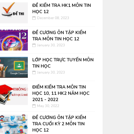
ĐỀ KIỂM TRA HK1 MÔN TIN
HỌC 12
December 08, 2023
ĐỀ CƯƠNG ÔN TẬP KIỂM
TRA MÔN TIN HỌC 12
January 30, 2023
LỚP HỌC TRỰC TUYẾN MÔN
TIN HỌC
January 30, 2023
ĐIỂM KIỂM TRA MÔN TIN
HỌC 10, 11 HK2 NĂM HỌC
2021 - 2022
May 30, 2022
ĐỀ CƯƠNG ÔN TẬP KIỂM
TRA CUỐI KỲ 2 MÔN TIN
HỌC 12