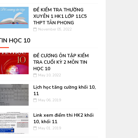
ĐỀ KIỂM TRA THƯỜNG
XUYÊN 1 HK1 LỚP 11C5
THPT TÂN PHONG
November 05, 2022
TIN HỌC 10
ĐỀ CƯƠNG ÔN TẬP KIỂM
TRA CUỐI KỲ 2 MÔN TIN
HỌC 10
May 10, 2022
Lịch học tăng cường khối 10,
11
May 06, 2019
Link xem điểm thi HK2 khối
10, khối 11
May 01, 2019