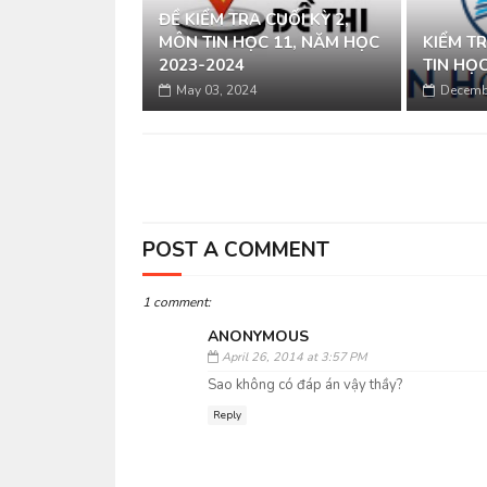
ĐỀ KIỂM TRA CUỐI KỲ 2,
MÔN TIN HỌC 11, NĂM HỌC
KIỂM T
2023-2024
TIN HỌC
May 03, 2024
Decemb
POST A COMMENT
1 comment:
ANONYMOUS
April 26, 2014 at 3:57 PM
Sao không có đáp án vậy thầy?
Reply