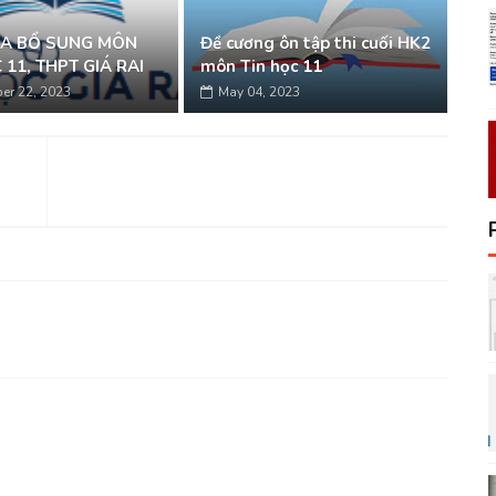
RA BỔ SUNG MÔN
Đề cương ôn tập thi cuối HK2
 11, THPT GIÁ RAI
môn Tin học 11
er 22, 2023
May 04, 2023