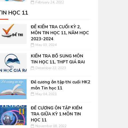
February 24, 2022
TIN HỌC 11
ĐỀ KIỂM TRA CUỐI KỲ 2,
MÔN TIN HỌC 11, NĂM HỌC
2023-2024
May 03, 2024
KIỂM TRA BỔ SUNG MÔN
TIN HỌC 11, THPT GIÁ RAI
December 22, 2023
Đề cương ôn tập thi cuối HK2
môn Tin học 11
May 04, 2023
ĐỀ CƯƠNG ÔN TẬP KIỂM
TRA GIỮA KỲ 1 MÔN TIN
HỌC 11
November 08, 2022