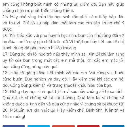
em cũng không biết mình có những ưu điểm đó. Bạn hãy giúp
chúng nhận ra, phát triển chúng thêm.
15. Hãy nhớ rằng trên lớp học sinh cần phải cảm thấy hấp dẫn
và thú vị. Chỉ có sự hấp dẫn mới làm các em tập trung chú ý
được.
16. Khi tiếp xúc với phụ huynh học sinh, bạn cần nhớ rằng đối với
họ đứa con là quý giá nhất trên đời.Vì thế, bạn hãy hết sức tế nhị,
tránh đừng để phụ huynh bị tổn thương.
17. Đừng sợ xin lỗi học trò nếu thấy mình sai. Xin lỗi chỉ làm tăng
uy tín của bạn trong mắt các em mà thôi. Khi các em mắc lỗi,
bạn cũng đừng nóng nảy quá.
18. Hãy cố gắng sống hết mình với các em. Vui cùng vui, buồn
cùng buồn. Đùa nghịch và dạy dỗ. Hãy kiềm chế khi các em nói
dối. Công bằng, kiên trì và trung thực là khẩu hiệu của bạn.
19. Đừng dạy học sinh quá tự tin vì sau này chúng sẽ bị xa lánh.
Quá rụt rè vì chúng sẽ bị coi thường. Quá lắm lời vì chúng sẽ
không được ai tính đến và qúa cứng nhắc vì chúng sẽ bị khước từ.
20. Một lần nữa xin nhắc lại: Hãy Kiềm chế, Bình tĩnh, Kiên trì và
Mềm mỏng!