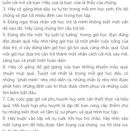
luôn cởi mở với bạn. Hãy vừa là bạn, vừa là thầy của chúng.
3. Hãy cố gắng khơi dậy sự tự tin trong mỗi em học sinh. Khi đó
chúng sẽ đạt tới nhiều đỉnh cao trong học tập.
4. Đừng ngại thừa nhận với học trò là mình không biết một vấn
đề nào đó. Hãy cùng chúng tìm câu trả lời.
5. Đừng đòi hỏi một “kỷ luật lý tưởng” trong giờ học. Bạn đừng
độc đoán quá, hãy nhớ rằng giờ học là một phần cuộc sống của
đứa trẻ, vì vậy đừng làm giờ học gò bó quá, cứng nhắc quá. Qua
mỗi giờ học đứa trẻ cần trở thành một nhân cách cởi mở, say mê,
sáng tạo và phát triển toàn diện.
6. Hãy cố gắng để giờ giảng của bạn không khuôn mẫu quá,
chuẩn mực quá. Tuyệt vời nhất là trong mỗi giờ học đều có
những “phát minh” nho nhỏ diễn ra, những chân lý nho nhỏ được
phát hiện, những đỉnh cao tri thức được chinh phục và những cuộc
tìm kiếm bắt đầu.
7. Các cuộc gặp gỡ với phụ huynh học sinh cần thiết thực và hiệu
quả. Mỗi buổi họp phụ huynh là dịp để bạn cung cấp thêm cho
họ những kiến thức về tâm lý, sư phạm, về quá trình học tập.
8. Hãy bước vào lớp với nụ cười. Khi học trò chào, hãy nhìn vào
mắt từng em để hiểu được tâm trạng của chúng, vui thì chia vui,