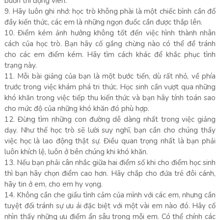
buồn thì động viên.
9. Hãy luôn ghi nhớ: học trò không phài là một chiếc bình cần đổ
đầy kiến thức, các em là những ngọn đuốc cần được thắp lên.
10. Điểm kém ảnh hưởng không tốt đến việc hình thành nhân
cách của học trò. Bạn hãy cố gắng chừng nào có thể để tránh
cho các em điểm kém. Hãy tìm cách khác để khắc phục tình
trạng này.
11. Mỗi bài giảng của bạn là một bước tiến, dù rất nhỏ, về phía
trước trong việc khám phá tri thức. Học sinh cần vượt qua những
khó khăn trong việc tiếp thu kiến thức và bạn hãy tính toán sao
cho mức độ của những khó khăn đó phù hợp.
12. Đừng tìm những con đường dễ dàng nhất trong việc giảng
dạy. Như thế học trò sẽ lười suy nghĩ, bạn cần cho chúng thấy
việc học là lao động thật sự. Điều quan trọng nhất là bạn phải
luôn khích lệ, luôn ở bên chúng khi khó khăn.
13. Nếu bạn phải cân nhắc giữa hai điểm số khi cho điểm học sinh
thì bạn hãy chọn điểm cao hơn. Hãy chắp cho đứa trẻ đôi cánh,
hãy tin ở em, cho em hy vọng.
14. Không cần che giấu tình cảm của mình với các em, nhưng cần
tuyệt đối tránh sự ưu ái đặc biệt với một vài em nào đó. Hãy cố
nhìn thấy những ưu điểm ẩn sâu trong mỗi em. Có thể chính các