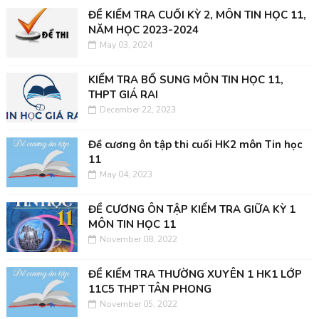
ĐỀ KIỂM TRA CUỐI KỲ 2, MÔN TIN HỌC 11,
NĂM HỌC 2023-2024
May 03, 2024
KIỂM TRA BỔ SUNG MÔN TIN HỌC 11,
THPT GIÁ RAI
December 22, 2023
Đề cương ôn tập thi cuối HK2 môn Tin học
11
May 04, 2023
ĐỀ CƯƠNG ÔN TẬP KIỂM TRA GIỮA KỲ 1
MÔN TIN HỌC 11
November 08, 2022
ĐỀ KIỂM TRA THƯỜNG XUYÊN 1 HK1 LỚP
11C5 THPT TÂN PHONG
November 05, 2022