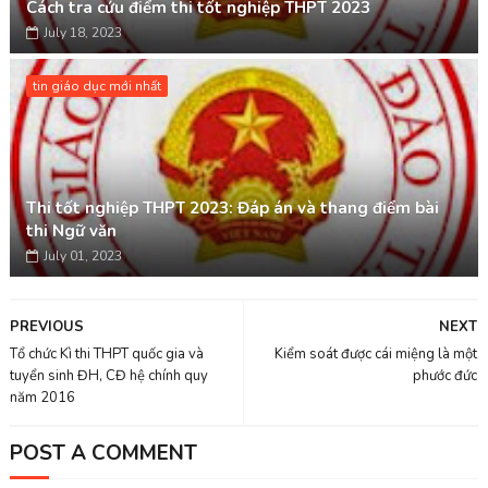
Cách tra cứu điểm thi tốt nghiệp THPT 2023
July 18, 2023
tin giáo dục mới nhất
Thi tốt nghiệp THPT 2023: Đáp án và thang điểm bài
thi Ngữ văn
July 01, 2023
PREVIOUS
NEXT
Tổ chức Kì thi THPT quốc gia và
Kiểm soát được cái miệng là một
tuyển sinh ĐH, CĐ hệ chính quy
phước đức
năm 2016
POST A COMMENT